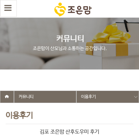
select wr_id, wr_subject from g5_write_m05_04 where wr_is_comment
= 0 and wr_datetime <= '2025-05-29 16:39:36' and wr_id <> '2565'
order by wr_datetime desc limit 1 asdasf
커뮤니티
이용후기
이용후기
김포 조은맘 산후도우미 후기