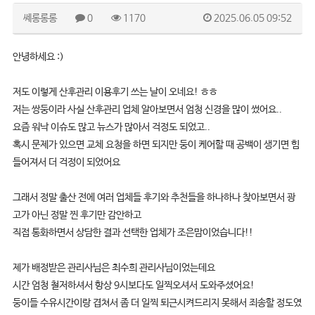
쎄롱롱롱
0
1170
2025.06.05 09:52
안녕하세요 :)
저도 이렇게 산후관리 이용후기 쓰는 날이 오네요! ㅎㅎ
저는 쌍둥이라 사실 산후관리 업체 알아보면서 엄청 신경을 많이 썼어요..
요즘 워낙 이슈도 많고 뉴스가 많아서 걱정도 되었고..
혹시 문제가 있으면 교체 요청을 하면 되지만 둥이 케어할 때 공백이 생기면 힘
들어져서 더 걱정이 되었어요
그래서 정말 출산 전에 여러 업체들 후기와 추천들을 하나하나 찾아보면서 광
고가 아닌 정말 찐 후기만 감안하고
직접 통화하면서 상담한 결과 선택한 업체가 조은맘이었습니다!!
제가 배정받은 관리사님은 최수희 관리사님이었는데요
시간 엄청 철저하셔서 항상 9시보다도 일찍오셔서 도와주셨어요!
둥이들 수유시간이랑 겹쳐서 좀 더 일찍 퇴근시켜드리지 못해서 죄송할 정도였