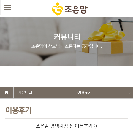
select wr_id, wr_subject from g5_write_m05_04 where wr_is_comment
= 0 and wr_datetime <= '2025-06-05 09:52:49' and wr_id <> '2570'
order by wr_datetime desc limit 1 asdasf
커뮤니티
이용후기
이용후기
조은맘 평택지점 찐 이용후기 :)