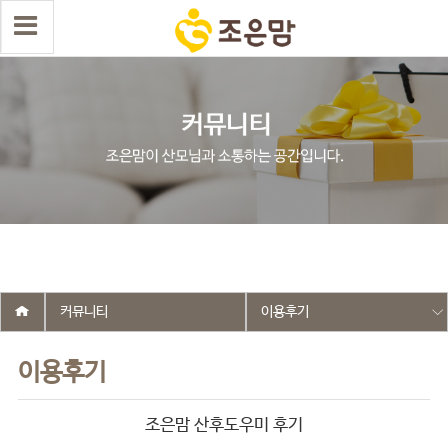
select wr_id, wr_subject from g5_write_m05_04 where wr_is_comment
= 0 and wr_datetime <= '2025-06-09 16:15:31' and wr_id <> '2572'
order by wr_datetime desc limit 1 asdasf
커뮤니티
이용후기
이용후기
조은맘 산후도우미 후기