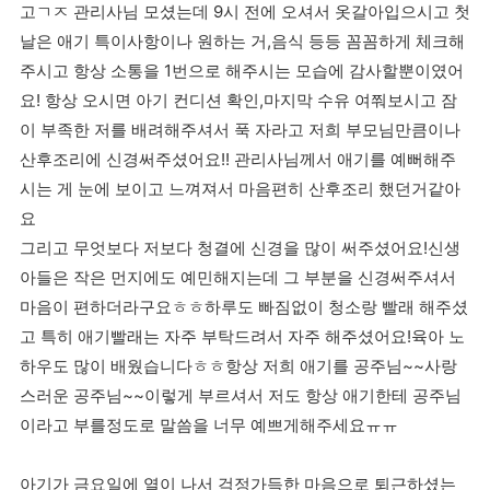
고ㄱㅈ 관리사님 모셨는데 9시 전에 오셔서 옷갈아입으시고 첫
날은 애기 특이사항이나 원하는 거,음식 등등 꼼꼼하게 체크해
주시고 항상 소통을 1번으로 해주시는 모습에 감사할뿐이였어
요! 항상 오시면 아기 컨디션 확인,마지막 수유 여쭤보시고 잠
이 부족한 저를 배려해주셔서 푹 자라고 저희 부모님만큼이나
산후조리에 신경써주셨어요!! 관리사님께서 애기를 예뻐해주
시는 게 눈에 보이고 느껴져서 마음편히 산후조리 했던거같아
요
그리고 무엇보다 저보다 청결에 신경을 많이 써주셨어요!신생
아들은 작은 먼지에도 예민해지는데 그 부분을 신경써주셔서
마음이 편하더라구요ㅎㅎ하루도 빠짐없이 청소랑 빨래 해주셨
고 특히 애기빨래는 자주 부탁드려서 자주 해주셨어요!육아 노
하우도 많이 배웠습니다ㅎㅎ항상 저희 애기를 공주님~~사랑
스러운 공주님~~이렇게 부르셔서 저도 항상 애기한테 공주님
이라고 부를정도로 말씀을 너무 예쁘게해주세요ㅠㅠ
아기가 금요일에 열이 나서 걱정가득한 마음으로 퇴근하셨는