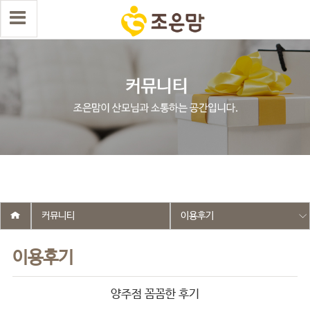
select wr_id, wr_subject from g5_write_m05_04 where wr_is_comment
= 0 and wr_datetime <= '2025-06-10 02:20:05' and wr_id <> '2574'
order by wr_datetime desc limit 1 asdasf
커뮤니티
이용후기
이용후기
양주점 꼼꼼한 후기