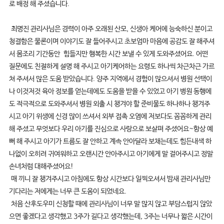
로 배정 해 주셨습니다.
최명진 관리사님은 경력이 아주 오래된 산모, 신생아 케어에 능숙하신 분이고
청결함은 물론이며 이야기도 잘 들어주시고 초보엄마 마음에 공감도 잘 해주셔
서 몸조리 기간동안 힘들지만 행복한 시간 보낼 수 있게 도와주셨어요. 어떤
질문에도 친절하게 설명 해 주시고 아기케어하는 요령도 하나씩 차근차근 가르
쳐 주셔서 많은 도움 받았습니다. 양주 지역에서 경험이 많으셔서 병원 선택이
나 이것저것 육아 정보를 얻는데에도 도움을 받을 수 있었고 아기 병원 동행에
도 적극적으로 도와주셔서 병원 외출 시 챙겨야 할 준비물도 하나하나 챙겨주
시고 아기 위생에 신경 많이 쓰셔서 외부 접촉 오염에 저보다도 꼼꼼하게 관리
해 주셨고 무엇보다 우리 아기를 진심으로 사랑으로 보살펴 주셨어요~항상 예
뻐 해 주시고 아기가 트름도 잘 안하고 계속 안아달라 보채는데도 힘든내색 하
나없이 오히려 귀여워하고 오랜시간 안아주시고 아기에게 말 걸어주시고 정말
손녀처럼 대해주셨어요!
매 끼니 잘 챙겨주시고 아침에도 항상 시간보다 일찍오셔서 밤새 관리사님만
기다리는 저에게는 너무 큰 도움이 되었네요.
처음 산후도우미 신청할 때에 관리사님이 너무 말 많지 않고 부담스럽지 않았
으면 좋겠다고 생각했고 3주가 길다고 생각했는데, 3주는 너무나 짧은 시간이