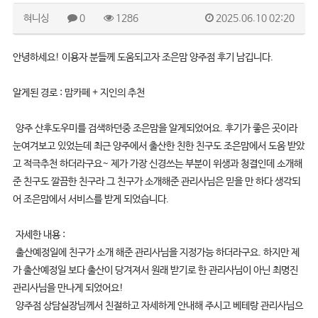
혀니싱
0
1286
2025.06.10 02:20
안녕하세요! 이용자 분들께 도움되고자 조은맘 양주점 후기 남깁니다.
알게된 경로 : 맘카페 + 지인의 추천
양주 산후도우미를 검색하던중 조은맘을 알게되었어요. 후기가 좋은 곳이라
눈여겨보고 있었는데 최근 양주에서 출산한 친한 친구도 조은맘에서 도움 받았
고 적극추천 하더라구요~ 제가 가장 신경쓰는 부분이 위생과 청결인데 소개해
준 친구도 깔끔한 친구라 그 친구가 소개해준 관리사님은 믿을 만 하다 생각되
어 조은맘에서 서비스를 받게 되었습니다.
자세한 내용 :
출산예정일에 친구가 소개 해준 관리사님을 지정가능 하더라구요. 하지만 제
가 출산예정일 보다 출산이 당겨져서 원래 받기로 한 관리사님이 아닌 최명진
관리사님을 만나게 되었어요!
양주점 상담실장님께서 친절하고 자세하게 안내해 주시고 베테랑 관리사님으