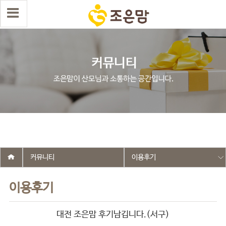
select wr_id, wr_subject from g5_write_m05_04 where wr_is_comment
= 0 and wr_datetime <= '2025-07-04 15:55:26' and wr_id <> '2588'
order by wr_datetime desc limit 1 asdasf
커뮤니티
이용후기
이용후기
대전 조은맘 후기남깁니다.(서구)