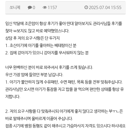
쏘니졔
0
1157
2025.07.04 15:55
임신 막달에 조은맘이 항상 후기가 좋아 딴대 알아보지도 관리사님들 후기를
찾아 ㅂ보지도 않고 바로 예약했었스니다.
상담 후 저의 요구 사항은 단 두가지
1. 초산이기에 아기를 좋아하는 베테랑이신 분
2. 집에 강아지가 있으니 강아지를 무서워하지 않는 분
너무 완벽하신 분이 바로 와주셔서 후기를 쓰게 됬습니다.
우선 가장 맘에 들었던 부분 남깁니다.
1. 아기가 불안하지 않게 수유패턴, 수면 패턴, 목욕 등을 전부 맞춰주십니다.
관리사님만 오시면 아기가 통잠을 자고 밥을 잘 먹으며 편안한 상태를 항상 유
지합니다.
2. 저의 요구 사항을 다 맞춰주시되 아기에게 좋지 않다고 생각하는 부ㅜㄴ은
바로 말해주시며 올바르게 이끌어 주십니다.
접종 시기에 병원 동행도 같이 해주시고 가슴마사지 자격도 있으시다 하시네요