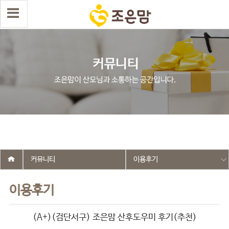
select wr_id, wr_subject from g5_write_m05_04 where wr_is_comment
= 0 and wr_datetime <= '2025-07-10 15:30:22' and wr_id <> '2590'
order by wr_datetime desc limit 1 asdasf
커뮤니티
이용후기
이용후기
(A+)(검단서구) 조은맘 산후도우미 후기(추천)