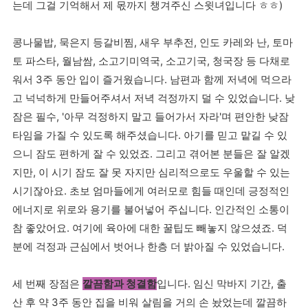
는데 그걸 기억해서 제 몫까지 챙겨주신 스윗녀입니다 ㅎㅎ)
콩나물밥, 묵은지 등갈비찜, 새우 부추전, 인도 카레와 난, 토마
토 파스타, 월남쌈, 소고기미역국, 소고기국, 청국장 등 다채로
워서 3주 동안 입이 즐거웠습니다. 남편과 함께 저녁에 먹으라
고 넉넉하게 만들어주셔서 저녁 걱정까지 덜 수 있었습니다. 낮
잠은 필수, '아무 걱정하지 말고 들어가서 자라'며 편안한 낮잠
타임을 가질 수 있도록 해주셨습니다. 아기를 믿고 맡길 수 있
으니 잠도 편하게 잘 수 있었죠. 그리고 겪어본 분들은 잘 알겠
지만, 이 시기 잠도 잘 못 자지만 심리적으로도 우울할 수 있는
시기잖아요. 초보 엄마들에게 여러모로 힘들 때인데 긍정적인
에너지로 위로와 용기를 불어넣어 주십니다. 인간적인 소통이
참 좋았어요. 여기에 육아에 대한 꿀팁도 빼놓지 않으셨죠. 덕
분에 걱정과 근심에서 벗어나 한층 더 밝아질 수 있었습니다.
세 번째 장점은
깔끔함과 청결함
입니다. 임신 막바지 기간, 출
산 후 약 3주 동안 집을 비워 살림을 거의 손 놨었는데 깔끔하