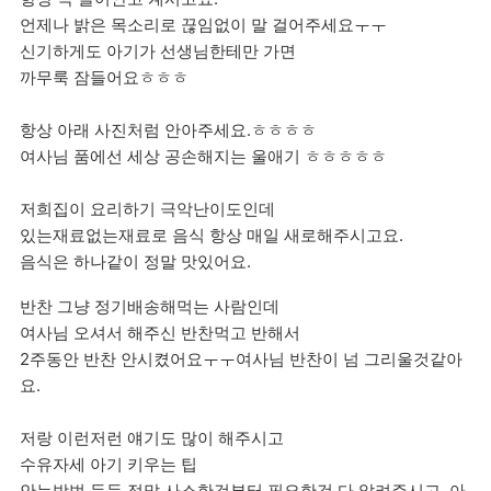
언제나 밝은 목소리로 끊임없이 말 걸어주세요ㅜㅜ
신기하게도 아기가 선생님한테만 가면
까무룩 잠들어요ㅎㅎㅎ
항상 아래 사진처럼 안아주세요.ㅎㅎㅎㅎ
여사님 품에선 세상 공손해지는 울애기 ㅎㅎㅎㅎㅎ
저희집이 요리하기 극악난이도인데
있는재료없는재료로 음식 항상 매일 새로해주시고요.
음식은 하나같이 정말 맛있어요.
반찬 그냥 정기배송해먹는 사람인데
여사님 오셔서 해주신 반찬먹고 반해서
2주동안 반찬 안시켰어요ㅜㅜ여사님 반찬이 넘 그리울것같아
요.
저랑 이런저런 얘기도 많이 해주시고
수유자세 아기 키우는 팁
안는방법 등등 정말 사소한것부터 필요한것 다 알려주시고. 아