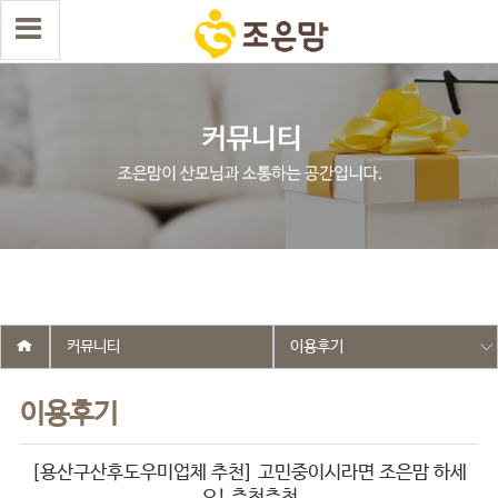
select wr_id, wr_subject from g5_write_m05_04 where wr_is_comment
= 0 and wr_datetime <= '2025-07-10 15:56:52' and wr_id <> '2591'
order by wr_datetime desc limit 1 asdasf
커뮤니티
이용후기
이용후기
[용산구산후도우미업체 추천] 고민중이시라면 조은맘 하세
요! 추천추천