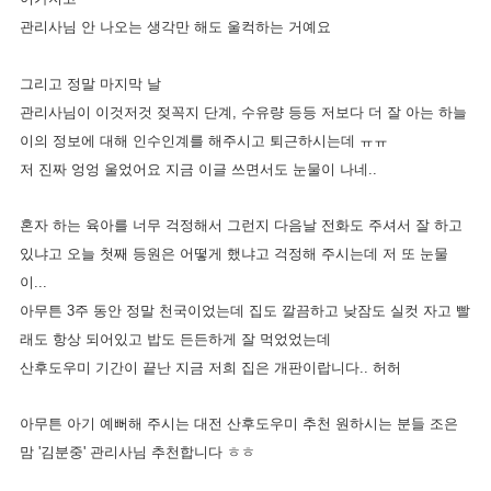
관리사님 안 나오는 생각만 해도 울컥하는 거예요
그리고 정말 마지막 날
관리사님이 이것저것 젖꼭지 단계, 수유량 등등 저보다 더 잘 아는 하늘
이의 정보에 대해 인수인계를 해주시고 퇴근하시는데 ㅠㅠ
저 진짜 엉엉 울었어요
지금 이글 쓰면서도 눈물이 나네..
혼자 하는 육아를 너무 걱정해서 그런지 다음날 전화도 주셔서 잘 하고
있냐고 오늘 첫째 등원은 어떻게 했냐고 걱정해 주시는데 저 또 눈물
이...
아무튼 3주 동안 정말 천국이었는데 집도 깔끔하고 낮잠도 실컷 자고 빨
래도 항상 되어있고 밥도 든든하게 잘 먹었었는데
산후도우미 기간이 끝난 지금 저희 집은 개판이랍니다.. 허허
아무튼 아기 예뻐해 주시는 대전 산후도우미 추천 원하시는 분들 조은
맘 '김분중' 관리사님 추천합니다 ㅎㅎ