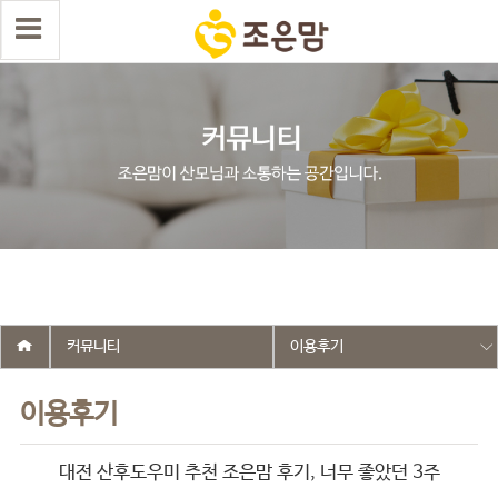
select wr_id, wr_subject from g5_write_m05_04 where wr_is_comment
= 0 and wr_datetime <= '2025-08-06 14:58:48' and wr_id <> '2602'
order by wr_datetime desc limit 1 asdasf
커뮤니티
이용후기
이용후기
대전 산후도우미 추천 조은맘 후기, 너무 좋았던 3주