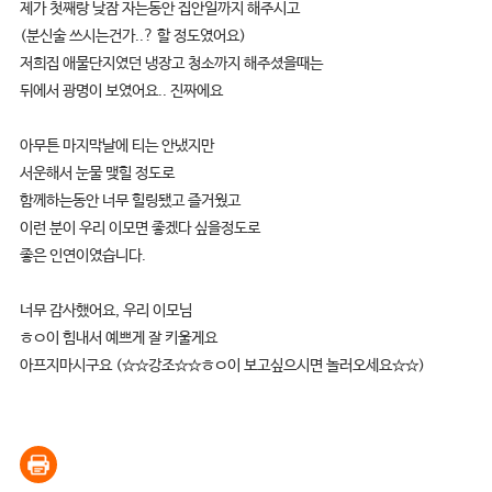
제가 첫째랑 낮잠 자는동안 집안일까지 해주시고
(분신술 쓰시는건가..? 할 정도였어요)
저희집 애물단지였던 냉장고 청소까지 해주셨을때는
뒤에서 광명이 보였어요.. 진짜에요
아무튼 마지막날에 티는 안냈지만
서운해서 눈물 맺힐 정도로
함께하는동안 너무 힐링됐고 즐거웠고
이런 분이 우리 이모면 좋겠다 싶을정도로
좋은 인연이였습니다.
너무 감사했어요, 우리 이모님
ㅎㅇ이 힘내서 예쁘게 잘 키울게요
아프지마시구요 (☆☆강조☆☆ㅎㅇ이 보고싶으시면 놀러오세요☆☆)