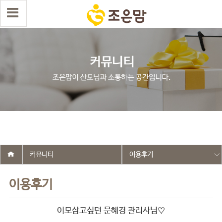
select wr_id, wr_subject from g5_write_m05_04 where wr_is_comment
= 0 and wr_datetime <= '2025-08-14 04:47:29' and wr_id <> '2609'
order by wr_datetime desc limit 1 asdasf
커뮤니티
이용후기
이용후기
이모삼고싶던 문혜경 관리사님♡