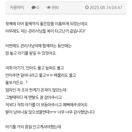
자몽마미
0
990
2025.08.14 04:47
첫째에 이어 둘째까지 좋은맘을 이용하게 되었는데요
아무래도 저는 관리사님들 복이 타고난거 같습니다!
이번에도 관리사님덕에 함께하는 동안에는
맘 놓고 아기를 맡길 수 있었어요.
저희 아기가, 안아도 울고 눕혀도 울고
안아주면 일어나라고 울고ㅠㅠ 배불러도 울고
울보거든요..?
엄마인 저 조차 한계가 온적이 많았는데
그럴때마다 제 멘탈도 잘 잡아주시고
저보다 저희 아가를 더 보듬어주시고 예뻐해주셨어요
팔이 남아나질 않으셨을텐데ㅠㅠ 너무 너무 감사했답니다
아기를 거의 종일 안고계셔야했는데