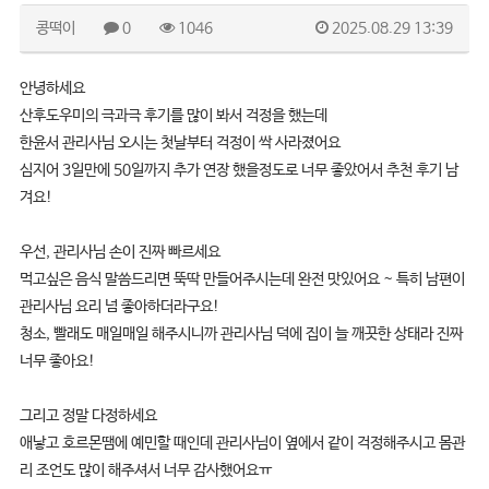
콩떡이
0
1046
2025.08.29 13:39
안녕하세요
산후도우미의 극과극 후기를 많이 봐서 걱정을 했는데
한윤서 관리사님 오시는 첫날부터 걱정이 싹 사라졌어요
심지어 3일만에 50일까지 추가 연장 했을정도로 너무 좋았어서 추천 후기 남
겨요!
우선, 관리사님 손이 진짜 빠르세요
먹고싶은 음식 말씀드리면 뚝딱 만들어주시는데 완전 맛있어요 ~ 특히 남편이
관리사님 요리 넘 좋아하더라구요!
청소, 빨래도 매일매일 해주시니까 관리사님 덕에 집이 늘 깨끗한 상태라 진짜
너무 좋아요!
그리고 정말 다정하세요
애낳고 호르몬땜에 예민할 때인데 관리사님이 옆에서 같이 걱정해주시고 몸관
리 조언도 많이 해주셔서 너무 감사했어요ㅠ