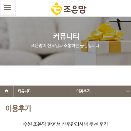
select wr_id, wr_subject from g5_write_m05_04 where wr_is_comment
= 0 and wr_datetime <= '2025-08-29 13:39:13' and wr_id <> '2614'
order by wr_datetime desc limit 1 asdasf
커뮤니티
이용후기
이용후기
수원 조은맘 한윤서 산후관리사님 추천 후기