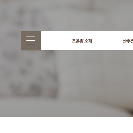
select wr_id, wr_subject from g5_write_m05_04 where wr_
조은맘 소개
산후