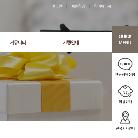
로그인
회원가입
마이페이지
'2624' order by wr_datetime desc limit 1 asdasf
커뮤니티
가맹안내