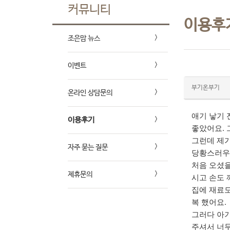
커뮤니티
이용후
조은맘 뉴스
이벤트
부기온부기
온라인 상담문의
애기 낳기 
이용후기
좋았어요. 
그런데 제가
자주 묻는 질문
당황스러우
처음 오셨을
제휴문의
시고 손도 
집에 재료도
복 했어요.
그러다 아기
주셔서 너무