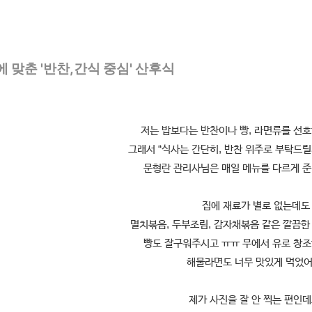
 맞춘 '반찬,간식 중심' 산후식
저는 밥보다는 반찬이나 빵, 라면류를 선호
그래서 “식사는 간단히, 반찬 위주로 부탁드릴
문형란 관리사님은 매일 메뉴를 다르게 
집에 재료가 별로 없는데도
멸치볶음, 두부조림, 감자채볶음 같은 깔끔한
빵도 잘구워주시고 ㅠㅠ 무에서 유로 창
해물라면도 너무 맛있게 먹었어
제가 사진을 잘 안 찍는 편인데