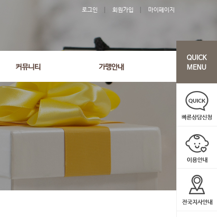
로그인
회원가입
마이페이지
'2631' order by wr_datetime desc limit 1 asdasf
커뮤니티
가맹안내