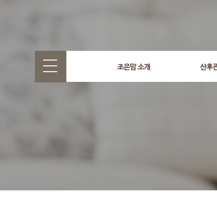
select wr_id, wr_subject from g5_write_m05_04 where wr_
조은맘 소개
산후