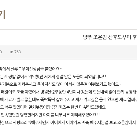
기
양주 조은맘 산후도우미 
0
763
맘에서 산후도우미선생님을 불렀어요~
는게 정말 없어서 막막했던 저에게 정말 많은 도움이 되었답니다!!
은 기본으로 지켜주시고 육아지식도 많이 아셔서 많은걸 여쭤보기도 했어요~
 배앓이로 조금 아팠어서 병원을 2주동안 4번이나 갔는데 힘든내색 없이 함께 동행
에 재료가 별로 없는대도 뚝딱뚝딱 잘해주시고 제가 먹고싶은 음식 있으면 재료 알려
도 너무 맛있다며 멸치볶음이랑 감자치즈는 한번 더 부탁드렸네요
 만족했던건 당연한거지만 아이를 너무너무 이뻐해주셨어요!!
진심으로 사랑스러워해주시면서 아이에게 이야기도 계속 해주시는걸 보고 조은맘에서 