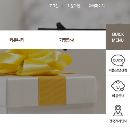
로그인
회원가입
마이페이지
'2636' order by wr_datetime desc limit 1 asdasf
커뮤니티
가맹안내