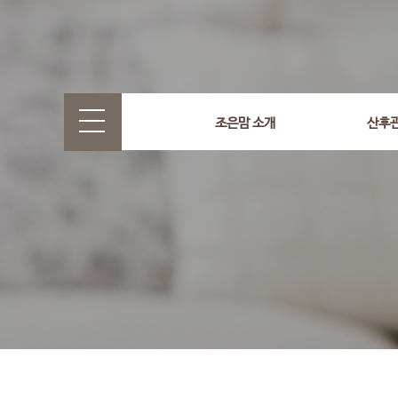
select wr_id, wr_subject from g5_write_m05_04 where wr_
조은맘 소개
산후