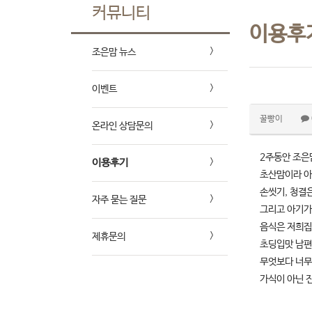
커뮤니티
이용후
조은맘 뉴스
이벤트
꿀빵이
온라인 상담문의
2주동안 조은
이용후기
초산맘이라 아
손씻기, 청결
자주 묻는 질문
그리고 아기가
음식은 저희집
제휴문의
초딩입맛 남편
무엇보다 너무
가식이 아닌 