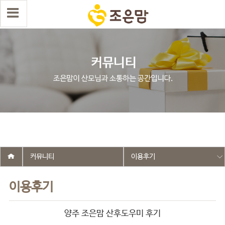
select wr_id, wr_subject from g5_write_m05_04 where wr_is_comment
= 0 and wr_datetime <= '2025-10-25 22:06:54' and wr_id <> '2636'
order by wr_datetime desc limit 1 asdasf
커뮤니티
이용후기
이용후기
양주 조은맘 산후도우미 후기