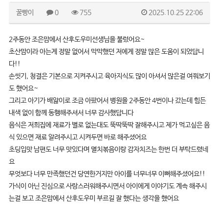
꿀빵이
0
755
2025.10.25 22:06
2주동안 조은맘에서 산후도우미선생님을 불렀어요~
초산맘이라 아는게 정말 없어서 막막했던 저에게 정말 많은 도움이 되었답니
다!!
손씻기, 청결은 기본으로 지켜주시고 육아지식도 많이 아셔서 많은걸 여쭤보기
도 했어요~
그리고 아기가 배앓이로 조금 아팠어서 병원을 2주동안 4번이나 갔는데 힘든
내색 없이 함께 동행해주셔서 너무 감사했답니다
음식은 저희집에 재료가 별로 없는대도 뚝딱뚝딱 잘해주시고 제가 먹고싶은 음
식 있으면 재료 알려주시고 시켜두면 바로 해주셨어요
초딩입맛 남편도 너무 맛있다며 멸치볶음이랑 감자치즈는 한번 더 부탁드렸네
요
무엇보다 너무 만족했던건 당연한거지만 아이를 너무너무 이뻐해주셨어요!!
가식이 아닌 진심으로 사랑스러워해주시면서 아이에게 이야기도 계속 해주시
는걸 보고 조은맘에서 산후도우미 부르길 잘 했다는 생각을 했어요