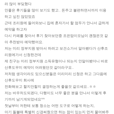
라 많이 부딪혔다
안좋은 후기들을 많이 보기도 했고.. 돈주고 불편하면서까지 이용
하고 싶진 않았었죠
근데 조리원에 들어와보니 집에 혼자가서 할 엄두가 안나서 급하게
예약을 하고자
다시 카페를 찾아서 후기 찾아보던중 조은맘이모님이 괜찮은것 같
아 추천받아 예약했어요.
저는 미리 정부지원 받아서 하려고 보건소가서 알아봤다가 산후조
리원에가서 신청한건데
제 친구는 미리 정부지원 소득유형이나 되는지 안알아봤더니 바로
산후도우미 예약이 어려웠던것 같더라구요..
저처럼 생각이라도 있으신분들은 미리미리 신청은 하고 그다음에
산후도우미 회사에
전화해보고 할지안할지 결정하는게 좋을것 같으세요..ㅎㅎ
저는 바우처도되겠다, 다행이도 너무 좋은 분을 만나서 이렇게 후
기까지 남기게되었네요^^
첫날부터 저한테 보통 청소는 어떤 도구로 어떻게 하는지,
아기 돌볼때 특별히 신경써줬으면 하는 점이 있는지 먼저 물어봐주