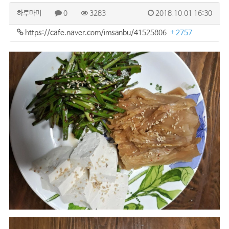
하루마미
0
3283
2018.10.01 16:30
https://cafe.naver.com/imsanbu/41525806
+ 2757