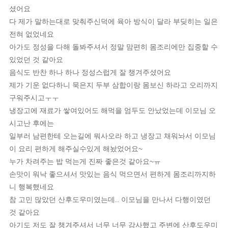
셨어요
다 제가 말하는대로 맞춰주신덕에 육아 방식이 달라 부딪히는 일은
전혀 없었네요
아가도 정성을 다해 돌봐주셔서 정말 맘편히 몸조리에만 집중할 수
있었던 것 같아요
음식도 반찬 하나 하나 정성스럽게 잘 챙겨주셨어요
제가 기운 없다하니 묵은지 두부 삼합이랑 몸보신 하라고 오리까지
구워주시고ㅜㅜ
냉장고에 재료가 쌓여있어도 해먹을 엄두도 안났었는데 이모님 오
시고난 후에는
일부러 남편한테 오는길에 뭐사오라 하고 냉장고 채워놔서 이모님
이 요리 편하게 해주실수있게 해놨었어요~
누가 차려주는 밥 먹는게 진짜 좋은것 같아요~ㅠ
손맛이 워낙 좋으셔서 맛있는 음식 먹으면서 편하게 몸조리까지하
니 행복했네요
참 고민 많았던 산후도우미였는데.. 이모님을 만나서 다행이였던
것 같아요
아기도 저도 잘 챙겨주셔서 너무 너무 감사했고 주변에 산후도우미