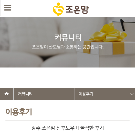
select wr_id, wr_subject from g5_write_m05_04 where wr_is_comment
= 0 and wr_datetime <= '2018-10-01 16:30:52' and wr_id <> '264' order
by wr_datetime desc limit 1 asdasf
커뮤니티
이용후기
이용후기
광주 조은맘 산후도우미 솔직한 후기