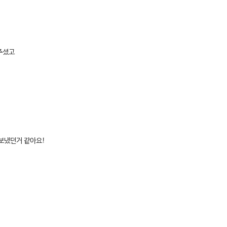
주셨고
보냈던거 같아요!