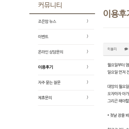
커뮤니티
이용후
조은맘 뉴스
이벤트
히블리
온라인 상담문의
월요일부터 
이용후기
일요일 먼저 
자주 묻는 질문
대망의 월요일
오자마자 아가
제휴문의
그리곤 해야할
* 첫날 장을