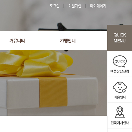
로그인
회원가입
마이페이지
'2640' order by wr_datetime desc limit 1 asdasf
커뮤니티
가맹안내