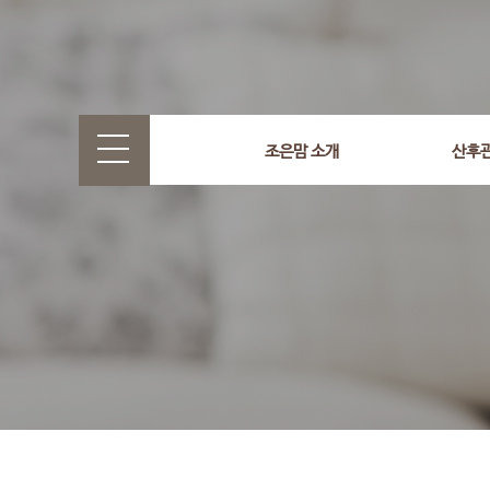
select wr_id, wr_subject from g5_write_m05_04 where wr_
조은맘 소개
산후