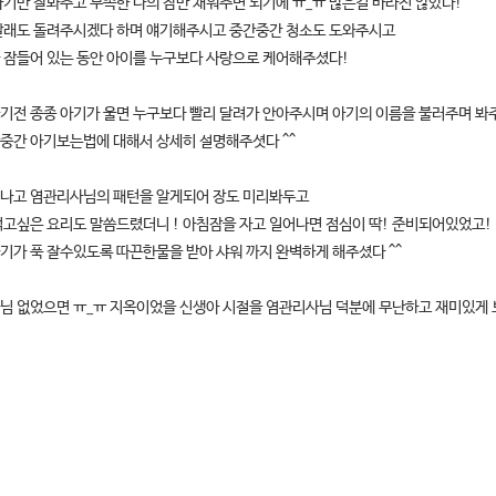
아기만 잘봐주고 부족한 나의 잠만 채워주면 되기에 ㅠ_ㅠ 많은걸 바라진 않았다!
빨래도 돌려주시겠다 하며 얘기해주시고 중간중간 청소도 도와주시고
 잠들어 있는 동안 아이를 누구보다 사랑으로 케어해주셨다!
기전 종종 아기가 울면 누구보다 빨리 달려가 안아주시며 아기의 이름을 불러주며 봐
중간 아기보는법에 대해서 상세히 설명해주셧다 ^^
나고 염관리사님의 패턴을 알게되어 장도 미리봐두고
먹고싶은 요리도 말씀드렸더니 ! 아침잠을 자고 일어나면 점심이 딱! 준비되어있었고!
기가 푹 잘수있도록 따끈한물을 받아 샤워 까지 완벽하게 해주셨다 ^^
님 없었으면 ㅠ_ㅠ 지옥이었을 신생아 시절을 염관리사님 덕분에 무난하고 재미있게 