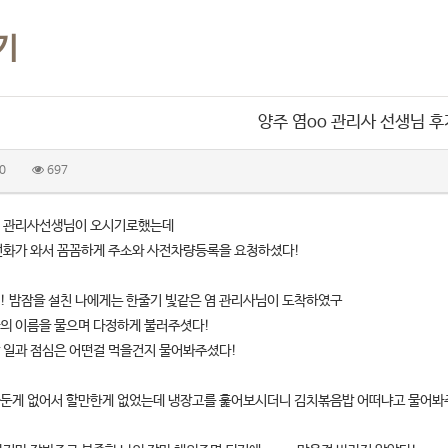
기
양주 염oo 관리사 선생님 
0
697
염 관리사선생님이 오시기로했는데
전화가 와서 꼼꼼하게 주소와 사전차량등록을 요청하셨다!
! 밤잠을 설친 나에게는 한줄기 빛같은 염 관리사님이 도착하였구
의 이름을 물으며 다정하게 불러주셧다!
 일과 점심은 어떤걸 먹을건지 물어봐주셨다!
 봐둔게 없어서 할만한게 없었는데 냉장고를 훑어보시더니 김치볶음밥 어떠냐고 물어봐주셧