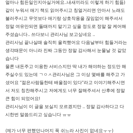
얼마나 힘든일인지아실거에요..내새끼라도 이렇게 하기 힘듦)
같이 누워서 애기 책도 읽어주시고 칭얼거리면 안아서 노래도
불러주시고 무엇보다 애기랑 상호작용을 끊임없이 해주셔서
정말 여유만되면 돌때까지 맡기고 싶을 정도로 정말 잘 케어해
주셨습니다.. 쓰다보니 관리사님 보고싶네요 ..
관리사님 끝나실때 솔직히 울컥했어요 다음날부터 힘들거라는
생각때문이 아니라 진짜 그동안 정말 감사해서 눈물날 것 같았
습니다
물론 내돈주고 이용한 서비스지만 딱 내가 해야하는 정도만 해
주실수도 있는데 ㄱㅇㅅ관리사님은 그 이상 몇배를 해주고 가
셨어요 “젊은사람들한테 배울점이 있다”라고 이야기해주시면
서 저도 칭찬해주시고 저에게도 너무 잘해주셔서 산후에 정말
큰 힘이 되었어요!
관리사님이 이 글을 보실지 모르겠지만 .. 정말 감사하다고 다
시한번 말씀드리고 싶습니다 ㅠㅠ
(제가 너무 편했던나머지 푹 쉬느라 사진이 없네요ㅜㅜ)