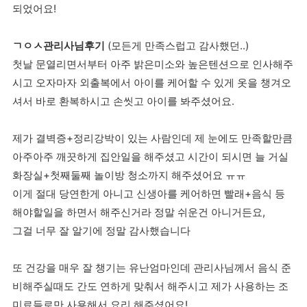
되었어요!
ㄱㅇㅅ관리사님후기
(모든게 만족스럽고 감사했던..)
첫날 문열리면서부터 아주 밝은미소와 높은텐션으로 인사해주
시고 오자마자 외출복에서 아이를 케어할 수 있게 옷을 챙겨오
셔서 바로 환복하시고 손씻고 아이를 봐주셨어요.
제가 결벽증+정리강박이 있는 사람인데 제 눈에도 만족할만큼
아주아주 깨끗하게 집안일을 해주셨고 시간이 되시면 늘 거실
화장실+첫째둘째 놀이방 청소까지 해주셨어요 ㅠㅠ
이게 절대 당연한게 아니고 신생아를 케어하면 빨래+음식 등
해야할일을 하면서 해주신거라 정말 쉬운건 아니거든요,
그걸 너무 잘 알기에 정말 감사했습니다
또 건강을 매우 잘 챙기는 유난엄마인데 관리사님께서 음식 준
비해주실때도 간도 연하게 맞춰서 해주시고 제가 사용하는 조
미료들로만 사용해서 요리 해주셨어요!