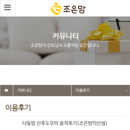
select wr_id, wr_subject from g5_write_m05_04 where wr_is_comment
= 0 and wr_datetime <= '2025-11-10 16:28:38' and wr_id <> '2642'
order by wr_datetime desc limit 1 asdasf
커뮤니티
이용후기
이용후기
다둥맘 산후도우미 솔직후기(조은맘익산점)