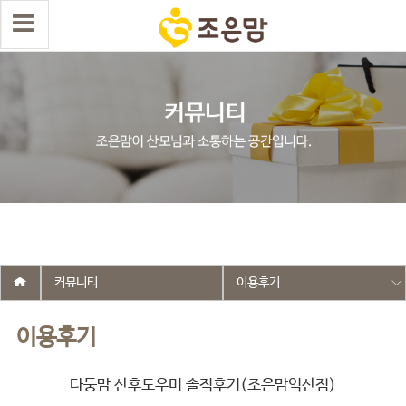
select wr_id, wr_subject from g5_write_m05_04 where wr_is_comment
= 0 and wr_datetime <= '2025-11-10 16:28:38' and wr_id <> '2642'
order by wr_datetime desc limit 1 asdasf
커뮤니티
이용후기
이용후기
다둥맘 산후도우미 솔직후기(조은맘익산점)