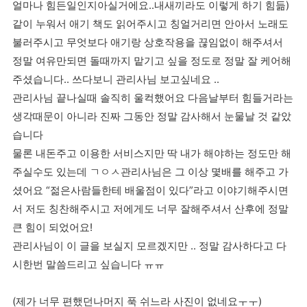
얼마나 힘든일인지아실거에요..내새끼라도 이렇게 하기 힘듦)
같이 누워서 애기 책도 읽어주시고 칭얼거리면 안아서 노래도
불러주시고 무엇보다 애기랑 상호작용을 끊임없이 해주셔서
정말 여유만되면 돌때까지 맡기고 싶을 정도로 정말 잘 케어해
주셨습니다.. 쓰다보니 관리사님 보고싶네요 ..
관리사님 끝나실때 솔직히 울컥했어요 다음날부터 힘들거라는
생각때문이 아니라 진짜 그동안 정말 감사해서 눈물날 것 같았
습니다
물론 내돈주고 이용한 서비스지만 딱 내가 해야하는 정도만 해
주실수도 있는데 ㄱㅇㅅ관리사님은 그 이상 몇배를 해주고 가
셨어요 “젊은사람들한테 배울점이 있다”라고 이야기해주시면
서 저도 칭찬해주시고 저에게도 너무 잘해주셔서 산후에 정말
큰 힘이 되었어요!
관리사님이 이 글을 보실지 모르겠지만 .. 정말 감사하다고 다
시한번 말씀드리고 싶습니다 ㅠㅠ
(제가 너무 편했던나머지 푹 쉬느라 사진이 없네요ㅜㅜ)