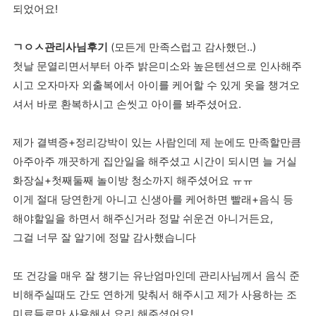
되었어요!
ㄱㅇㅅ관리사님후기
(모든게 만족스럽고 감사했던..)
첫날 문열리면서부터 아주 밝은미소와 높은텐션으로 인사해주
시고 오자마자 외출복에서 아이를 케어할 수 있게 옷을 챙겨오
셔서 바로 환복하시고 손씻고 아이를 봐주셨어요.
제가 결벽증+정리강박이 있는 사람인데 제 눈에도 만족할만큼
아주아주 깨끗하게 집안일을 해주셨고 시간이 되시면 늘 거실
화장실+첫째둘째 놀이방 청소까지 해주셨어요 ㅠㅠ
이게 절대 당연한게 아니고 신생아를 케어하면 빨래+음식 등
해야할일을 하면서 해주신거라 정말 쉬운건 아니거든요,
그걸 너무 잘 알기에 정말 감사했습니다
또 건강을 매우 잘 챙기는 유난엄마인데 관리사님께서 음식 준
비해주실때도 간도 연하게 맞춰서 해주시고 제가 사용하는 조
미료들로만 사용해서 요리 해주셨어요!