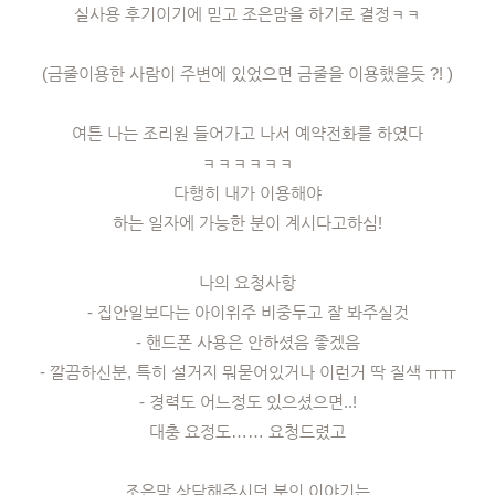
실사용 후기이기에 믿고 조은맘을 하기로 결정ㅋㅋ
(금줄이용한 사람이 주변에 있었으면 금줄을 이용했을듯 ?! )
여튼 나는 조리원 들어가고 나서 예약전화를 하였다
ㅋㅋㅋㅋㅋㅋ
다행히 내가 이용해야
하는 일자에 가능한 분이 계시다고하심!
나의 요청사항
- 집안일보다는 아이위주 비중두고 잘 봐주실것
- 핸드폰 사용은 안하셨음 좋겠음
- 깔끔하신분, 특히 설거지 뭐묻어있거나 이런거 딱 질색 ㅠㅠ
- 경력도 어느정도 있으셨으면..!
대충 요정도…… 요청드렸고
조은맘 상담해주시던 분의 이야기는