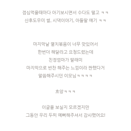
점심먹을때마다 아기보시면서 수다도 떨고 ㅋㅋ
산후도우미 썰, 시댁이야기, 아들딸 얘기 ㅋㅋ
마지막날 멸치볶음이 너무 맛있어서
한번더 해달라고 요청드렸는데
친정엄마가 딸래미
마지막으로 반찬 해주는 느낌이라 짠했다거
말씀해주시던 이모님ㅋㅋㅋㅋ
흐앙ㅋㅋㅋ
이글을 보실지 모르겠지만
그동안 우리 두찌 예뻐해주셔서 감사했어요!