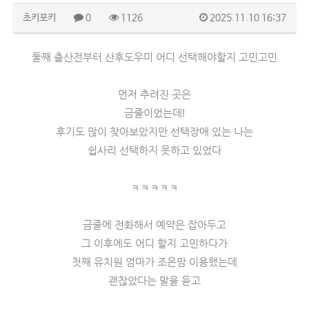
초키포키
0
1126
2025.11.10 16:37
둘째 출산전부터 산후도우미 어디 선택해야할지 고민고민
먼저 추려진 곳은
금줄이었는데!
후기도 많이 찾아보았지만 선택장애 있는 나는
쉽사리 선택하지 못하고 있었다
ㅋㅋㅋㅋㅋ
금줄에 전화해서 예약은 잡아두고
그 이후에도 어디 할지 고민하다가
첫째 유치원 엄마가 조은맘 이용했는데
괜찮았다는 말을 듣고