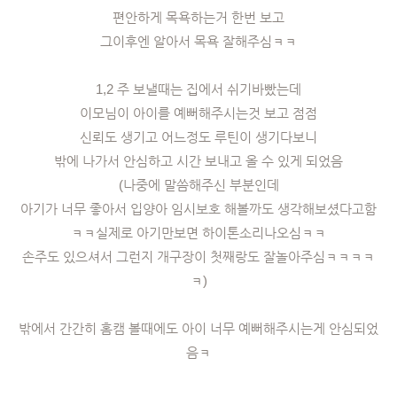
편안하게 목욕하는거 한번 보고
그이후엔 알아서 목욕 잘해주심ㅋㅋ
1,2 주 보낼때는 집에서 쉬기바빴는데
이모님이 아이를 예뻐해주시는것 보고 점점
신뢰도 생기고 어느정도 루틴이 생기다보니
밖에 나가서 안심하고 시간 보내고 올 수 있게 되었음
(나중에 말씀해주신 부분인데
아기가 너무 좋아서 입양아 임시보호 해볼까도 생각해보셨다고함
ㅋㅋ실제로 아기만보면 하이톤소리나오심ㅋㅋ
손주도 있으셔서 그런지 개구장이 첫째랑도 잘놀아주심ㅋㅋㅋㅋ
ㅋ)
밖에서 간간히 홈캠 볼때에도 아이 너무 예뻐해주시는게 안심되었
음ㅋ