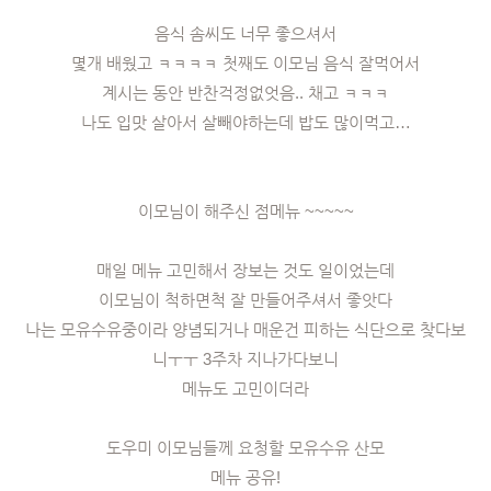
음식 솜씨도 너무 좋으셔서
몇개 배웠고 ㅋㅋㅋㅋ 첫째도 이모님 음식 잘먹어서
계시는 동안 반찬걱정없엇음.. 채고 ㅋㅋㅋ
나도 입맛 살아서 살빼야하는데 밥도 많이먹고…
이모님이 해주신 점메뉴 ~~~~~
매일 메뉴 고민해서 장보는 것도 일이었는데
이모님이 척하면척 잘 만들어주셔서 좋앗다
나는 모유수유중이라 양념되거나 매운건 피하는 식단으로 찾다보
니ㅜㅜ 3주차 지나가다보니
메뉴도 고민이더라
도우미 이모님들께 요청할 모유수유 산모
메뉴 공유!