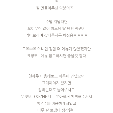
ㅋ
잘 만들어주신 덕분이죠…
주말 지날때면
오이무침 같이 이모님 딸 반찬 싸면서
먹어보라며 갖다주시곤 하셨음ㅋㅋㅋㅋ
모유수유 아니면 정말 더 메뉴가 많았겠지만
요정도.. 메뉴 참고하시면 좋을것 같다
첫째주 이용해보고 마음이 안맞으면
교체해야지 했지만
말하는대로 들어주시고
무엇보다 아기를 너무 좋아하거 예뻐해주셔서
쭉 4주를 이용하게되었고
너무 잘 보냈다 생각한다