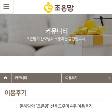
select wr_id, wr_subject from g5_write_m05_04 where wr_is_comment
= 0 and wr_datetime <= '2025-11-10 16:37:49' and wr_id <> '2643'
order by wr_datetime desc limit 1 asdasf
커뮤니티
이용후기
이용후기
둘째맘의 ‘조은맘’ 산후도우미 4주 이용후기