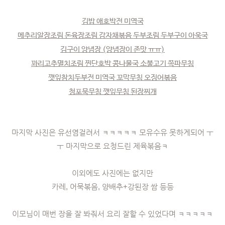
김밥 애호박전 미역국
메추리알장조림 돈육장조림 감자채볶음 두부조림 두부구이 아욱국
김구이 양념장 (양념장이 존맛 ㅠㅠ)
꽈리고추멸치조림 찐단호박 콩나물국 소불고기 쪽파무침
깻잎참치두부전 미역국 꼬막무침 오징어볶음
청포묵무침 깻잎무침 된장찌개
마지막 사진은 유선염걸려서 ㅋㅋㅋㅋㅋ 모유수유 못하게되어 ㅜ
ㅜ 마지막으로 요청드린 제육볶음ㅋ
이외에도 사진에는 없지만
카레, 어묵볶음, 양배추+강된장 쌈 등등
이모님이 매번 장을 잘 봐줘서 요리 잘할 수 있었다며 ㅋㅋㅋㅋㅋ