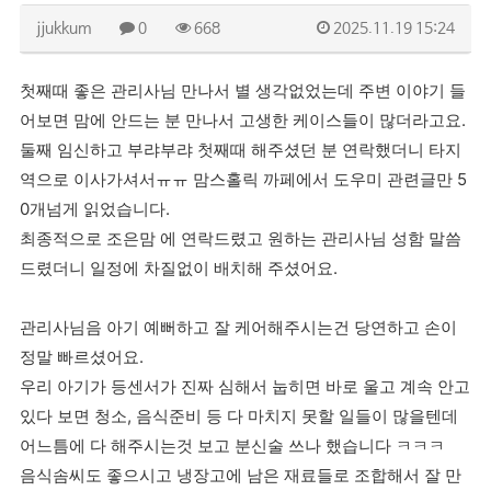
jjukkum
0
668
2025.11.19 15:24
첫째때 좋은 관리사님 만나서 별 생각없었는데 주변 이야기 들
어보면 맘에 안드는 분 만나서 고생한 케이스들이 많더라고요.
둘째 임신하고 부랴부랴 첫째때 해주셨던 분 연락했더니 타지
역으로 이사가셔서ㅠㅠ 맘스홀릭 까페에서 도우미 관련글만 5
0개넘게 읽었습니다.
최종적으로 조은맘 에 연락드렸고 원하는 관리사님 성함 말씀
드렸더니 일정에 차질없이 배치해 주셨어요.
관리사님음 아기 예뻐하고 잘 케어해주시는건 당연하고 손이
정말 빠르셨어요.
우리 아기가 등센서가 진짜 심해서 눕히면 바로 울고 계속 안고
있다 보면 청소, 음식준비 등 다 마치지 못할 일들이 많을텐데
어느틈에 다 해주시는것 보고 분신술 쓰나 했습니다 ㅋㅋㅋ
음식솜씨도 좋으시고 냉장고에 남은 재료들로 조합해서 잘 만