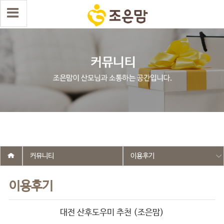
select wr_id, wr_subject from g5_write_m05_04 where wr_is_comment
= 0 and wr_datetime <= '2025-11-19 15:24:07' and wr_id <> '2645'
order by wr_datetime desc limit 1 asdasf
커뮤니티
이용후기
이용후기
대전 산후도우미 추천 (조은맘)