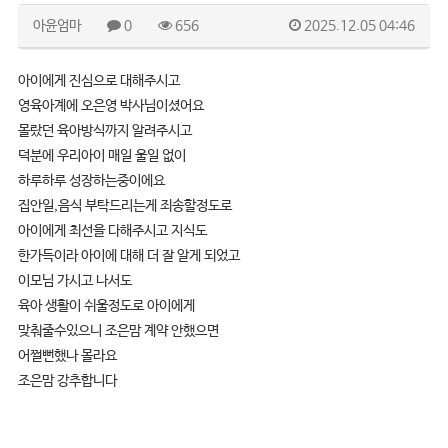
아윤엄마
0
656
2025.12.05 04:46
아이에게 진심으로 대해주시고
영육아계에 오은영 박사님이셨어요
몰랐던 육아방식까지 알려주시고
덕분에 우리아이 매일 울일 없이
하루하루 성장하는중이에요
집안일,음식 부탁드리는게 죄송할정도로
아이에게 최선을 다해주시고 지식도
한가득이라 아이에 대해 더 잘 알게 되었고
이모님 가시고 나서도
육아 생활이 쉬울정도로 아이에게
맞춰줄수있으니 조은맘 계약 안했으면
어쩔뻔했나 몰라요
조은맘 강추합니다