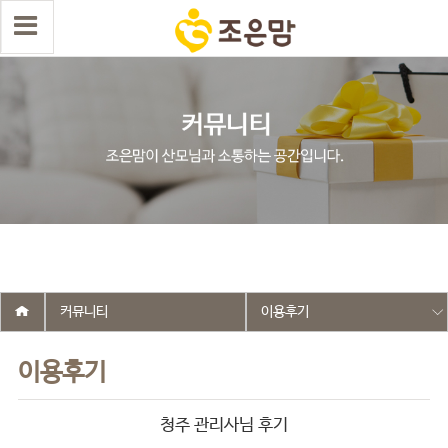
select wr_id, wr_subject from g5_write_m05_04 where wr_is_comment
= 0 and wr_datetime <= '2025-12-05 04:46:03' and wr_id <> '2655'
order by wr_datetime desc limit 1 asdasf
커뮤니티
이용후기
이용후기
청주 관리사님 후기