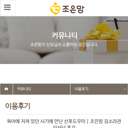
select wr_id, wr_subject from g5_write_m05_04 where wr_is_comment
= 0 and wr_datetime <= '2025-12-16 18:25:45' and wr_id <> '2663'
order by wr_datetime desc limit 1 asdasf
커뮤니티
이용후기
이용후기
육아에 지쳐 있던 시기에 만난 산후도우미 | 조은맘 김소라관
리사님 후기