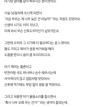
아기랑 엄마를 같이 봐주시는 분이셨어요.
사실 56일차에 오시게 되면서
‘지금 부르는 게 너무 늦은 건 아닐까?’라는 걱정도 있었어요.
신생아 시기도 이미 지났고,
이제 와서 무슨 산후도우미인가 싶었거든요.
그런데 오히려 그 시기에 더 필요하다는 걸 느꼈어요.
몸도 지치고 육아가 점점 버거워질 때라
도움을 받으니 숨이 좀 트이더라고요.
아기 케어는 물론이고
반찬이랑 국도 하나하나 손수 해주시는데
자극적이지 않고 집밥처럼 맛있어서
산후에 먹기에도 부담 없이 정말 잘 먹었어요.
그리고 처음엔 아기 울음소리를 들으면서
‘혹시 너무 오래 우는 건가?’라는 생각이 들었는데,