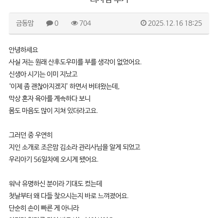
금동맘
0
704
2025.12.16 18:25
안녕하세요
사실 저는 원래 산후도우미를 부를 생각이 없었어요.
신생아 시기는 이미 지났고
‘이제 좀 괜찮아지겠지’ 하면서 버텨왔는데,
막상 혼자 육아를 계속하다 보니
몸도 마음도 많이 지쳐 있더라고요.
그러던 중 우연히
지인 소개로 조은맘 김소라 관리사님을 알게 되었고
우리아기 56일차에 오시게 됐어요.
워낙 유명하신 분이라 기대도 컸는데
첫날부터 왜 다들 찾으시는지 바로 느껴졌어요.
단순히 손이 빠른 게 아니라