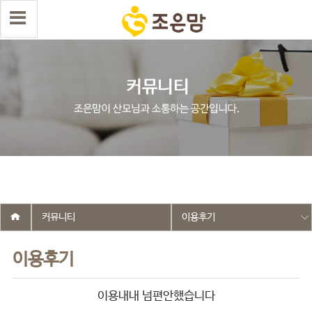
select wr_id, wr_subject from g5_write_m05_04 where wr_is_comment
= 0 and wr_datetime <= '2025-12-30 15:49:53' and wr_id <> '2665'
order by wr_datetime desc limit 1 asdasf
커뮤니티
이용후기
이용후기
이용내내 넘편안했습니다