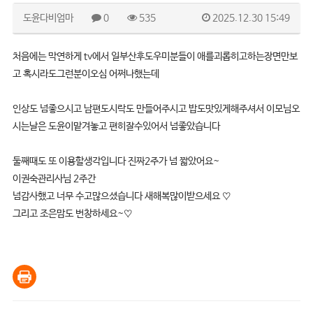
도윤다비엄마
0
535
2025.12.30 15:49
처음에는 막연하게 tv에서 일부산후도우미분들이 애를괴롭히고하는장면만보
고 혹시라도그런분이오심 어쩌나했는데
인상도 넘좋으시고 남편도시락도 만들어주시고 밥도맛있게해주셔서 이모님오
시는날은 도윤이맡겨놓고 편히잘수있어서 넘좋았습니다
둘째때도 또 이용할생각입니다 진짜2주가 넘 짧았어요~
이권숙관리사님 2주간
넘감사했고 너무 수고많으셨습니다 새해복많이받으세요 ♡
그리고 조은맘도 번창하세요~♡