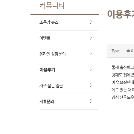
커뮤니티
이용후
조은맘 뉴스
이벤트
Tyyy
0
온라인 상담문의
둘째 출산하고
이용후기
첫째도 집에있
이 없으실텐데
자주 묻는 질문
에도 있는 재
경심 산후도우
제휴문의