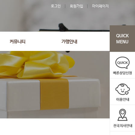
로그인
회원가입
마이페이지
'2673' order by wr_datetime desc limit 1 asdasf
커뮤니티
가맹안내