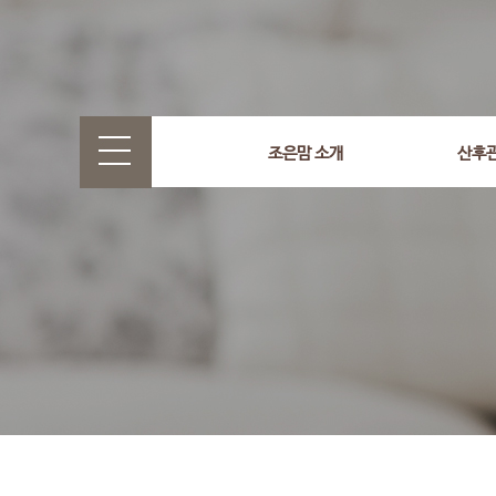
select wr_id, wr_subject from g5_write_m05_04 where wr_
조은맘 소개
산후