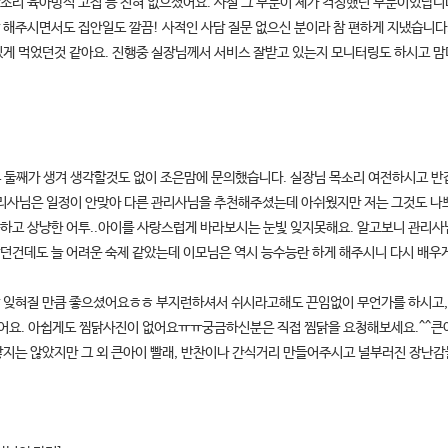
소리 육아방식 고집 등 전혀 없으셨어요. 사실 그 부분이 제가 걱정했던 부분이었답니
 해주시면서도 집안일도 깔끔! 사적인 사담 질문 없으신 분이라 참 편하게 지냈습니다
있게 먹었던것 같아요. 진행중 실장님께서 서비스 잘받고 있는지 모니터링도 하시고 
후 둘째가 생겨 생각할것도 없이 조은맘에 문의했습니다. 실장님 목소리 여전하시고 
관리사님은 일정이 안맞아 다른 관리사님을 추천해주셨는데 아쉬웠지만 저는 그것도 나쁘
하고 상냥한 어투..아이를 사랑스럽게 바라보시는 눈빛 잊지못해요. 알고보니 관리사
던건데도 늘 어려운 숙제 같았는데 이모님은 역시 능수능란 하게 해주시니 다시 배우
 잊혀질 만큼 좋으셨어요ㅎㅎ 부지런하셔서 쉬시라고해도 끈임없이 무언가를 하시고,
있어요. 아쉽게도 찜닭사진이 없어요ㅠㅠ궁금하신분은 직접 찜닭을 요청해보세요.^^큰
닿지는 않았지만 그 외 큰아이 빨래, 반찬이나 간식거리 만들어주시고 널부러진 장난감