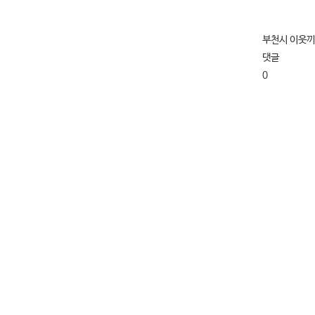
부천시 이웃끼
댓글
0