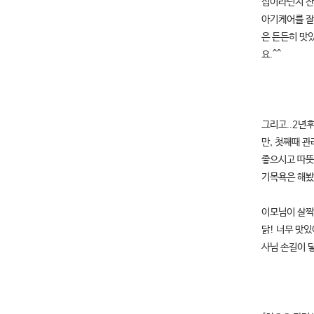
섭이라던지 잔
아기케어를 잘
은 든든히 맛
요.^^
그리고..2년
만, 첫째때 
좋으시고 따뜻
기목욕은 해봤
이모님이 살짝
닭! 너무 맛
사님 손길이 