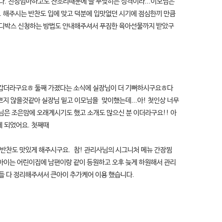
다. 친정엄마하고도 잔소리때문에 늘 부딪히는 성격이라...이모님은
. 해주시는 반찬도 입에 맞고 덕분에 입맛없던 시기에 점심한끼 만큼
맘디박스 신청하는 방법도 안내해주셔서 푸짐한 육아선물까지 받았구
반갑더라구요ㅎ 둘째 가졌다는 소식에 실장님이 더 기뻐하시구요ㅎ다
지 않을것같아 실장님 밑고 이모님을 맞이했는데...아! 첫인상 너무
님은 조은맘에 오래계시기도 했고 소개도 많으신 분 이더라구요!! 아
게 되었어요. 첫째때
반찬도 맛있게 해주시구요. 참! 관리사님의 시그니처 메뉴 간장찜
아이는 어린이집에 남편이랑 같이 등원하고 오후 늦게 하원해서 관리
들 다 정리해주셔서 큰아이 추가케어 이용 했습니다.