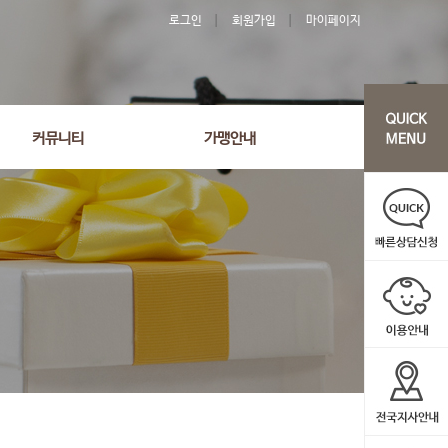
로그인
회원가입
마이페이지
'2682' order by wr_datetime desc limit 1 asdasf
커뮤니티
가맹안내