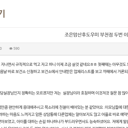
기
조은맘산후도우미 부천점 두번 
0
590
 지나면서 규칙적으로 먹고 자고 하니 이제 조금 살것 같네요ㅎㅎ 첫째때는 아무것도
음날 바로 보건소 신청하고 보건소에서 안내받은 업체리스트를 보고 까페에서 거론되었
당실장님인지 정확히는 모르겠지만 저는 실장님이라 호칭하며 이것저것 질문 참 많
될만큼 편안하게 응대해주시고 목소리에 친절이 배어있는 분 같았어요 .이모님들에 대
배려하는 마음도 느껴지고 암튼 상담통해 다른업체는 알아보지도 않고 어플로 바로 예약
같아보였고, 아이를 대하는 손길 하나하나가 부드러우면서도 능숙하셨어요. 저에게 말