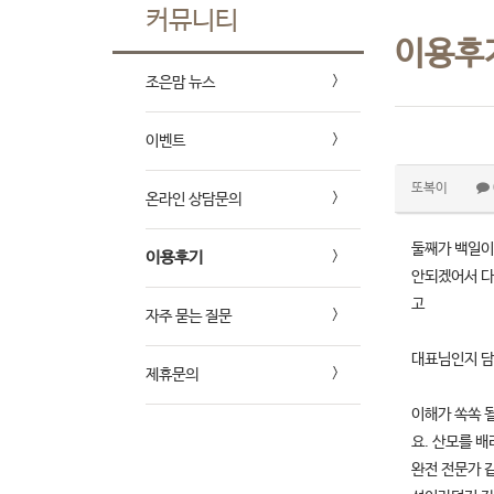
커뮤니티
이용후
조은맘 뉴스
이벤트
또복이
온라인 상담문의
둘째가 백일이
이용후기
안되겠어서 다
고
자주 묻는 질문
대표님인지 담
제휴문의
이해가 쏙쏙 
요. 산모를 
완전 전문가 