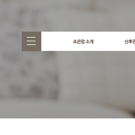
select wr_id, wr_subject from g5_write_m05_04 where wr_
조은맘 소개
산후