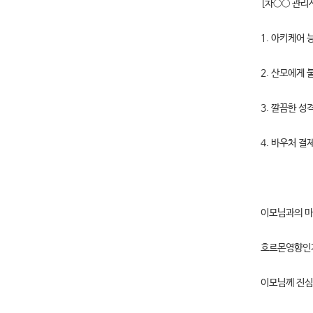
[차○○ 관리
1. 아키케어 
2. 산모에게
3. 깔끔한 
4. 바우처 결
이모님과의 마
호르몬영향인
이모님께 진심