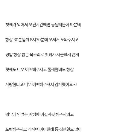
첫째가 있어서 오전시간때면 등원때문에 바쁜데
항상 30분일찍 8시30분에 오셔서 도와주시고
정말 항상 밝은 목소리로 첫째가 서운하지 않게
첫째도 너무 이뻐해주시고 둘째한테도 항상
사랑한다고 너무 이뻐해주셔서 감사했어요~!
워낙에 안먹는 저땜에 이것저것 해주시려고
노력해주시고 식사며 아이빨래 등 집안일도 많이