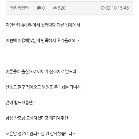
달려라달달
0
520
02.10 15:48
지인한테 추천받아서 첫째때랑 다른 업체에서
이번에 이용해봤는데 만족해서 후기올려요 ~!
이른둥이 출산으로 아이가 산소치료 받느라
산소도 달구 집에오고 병원도 주 1회는 다녀서
많이 힘드셨을텐데
항상 산모님 고생하셨다고 얘기해주신
조은맘 정유O 관리사님 넘 감사했습니다~!