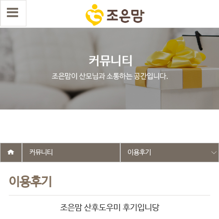
select wr_id, wr_subject from g5_write_m05_04 where wr_is_comment
= 0 and wr_datetime <= '2026-02-10 15:48:00' and wr_id <> '2685'
order by wr_datetime desc limit 1 asdasf
커뮤니티
이용후기
이용후기
조은맘 산후도우미 후기입니당