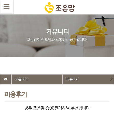
select wr_id, wr_subject from g5_write_m05_04 where wr_is_comment
= 0 and wr_datetime <= '2026-02-24 14:10:52' and wr_id <> '2689'
order by wr_datetime desc limit 1 asdasf
커뮤니티
이용후기
이용후기
양주 조은맘 송00관리사님 추천합니다