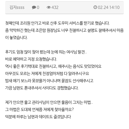
김지ssss
0
432
02.24 14:10
첫째인데 조리원 안가고 바로 산후 도우미 서비스를 받기로 했습니다.
좀 막막하긴 했는데 조은맘 원장님도 너무 친절하시고 설명도 잘해주셔서 마음
이 놓였습니다.
후기도 엄청 많이 찾아 봤는데 눈에 띄는 여사님 발견..
바로 예약하고 지정 요청했습니다.
역시 좋은 후기력대로 친절하시고, 해주시는 음식도 맛있었어요
아무것도 모르는 저에게 친정엄마처럼 다 알려주시구요
밤새 애기 보느라 못잤을거 아니냐며 꿀잠도 선사해주시고
가끔 남편도 혼내주셔서 사이다도 경험했습니다.
제가 안으면 울고 관리사님이 안으면 울음이 그치는 마법..
그 마법은 도대체 언제쯤 저에게 찾아올까요?
덕분에 하루는 남편과 데이트도 즐겼답니다