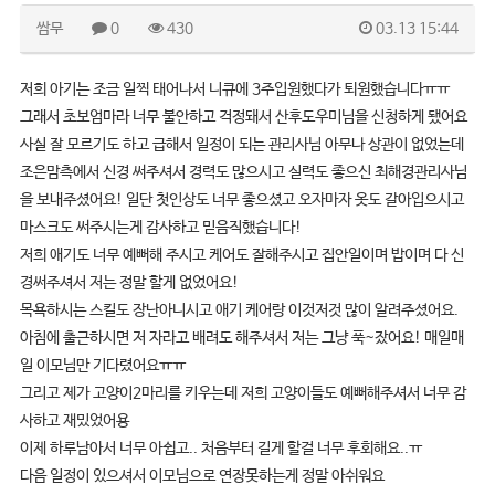
쌈무
0
430
03.13 15:44
저희 아기는 조금 일찍 태어나서 니큐에 3주입원했다가 퇴원했습니다ㅠㅠ
그래서 초보엄마라 너무 불안하고 걱정돼서 산후도우미님을 신청하게 됐어요
사실 잘 모르기도 하고 급해서 일정이 되는 관리사님 아무나 상관이 없었는데
조은맘측에서 신경 써주셔서 경력도 많으시고 실력도 좋으신 최해경관리사님
을 보내주셨어요! 일단 첫인상도 너무 좋으셨고 오자마자 옷도 갈아입으시고
마스크도 써주시는게 감사하고 믿음직했습니다!
저희 애기도 너무 예뻐해 주시고 케어도 잘해주시고 집안일이며 밥이며 다 신
경써주셔서 저는 정말 할게 없었어요!
목욕하시는 스킬도 장난아니시고 애기 케어랑 이것저것 많이 알려주셨어요.
아침에 출근하시면 저 자라고 배려도 해주셔서 저는 그냥 푹~잤어요! 매일매
일 이모님만 기다렸어요ㅠㅠ
그리고 제가 고양이2마리를 키우는데 저희 고양이들도 예뻐해주셔서 너무 감
사하고 재밌었어용
이제 하루남아서 너무 아쉽고.. 처음부터 길게 할걸 너무 후회해요..ㅠ
다음 일정이 있으셔서 이모님으로 연장못하는게 정말 아쉬워요