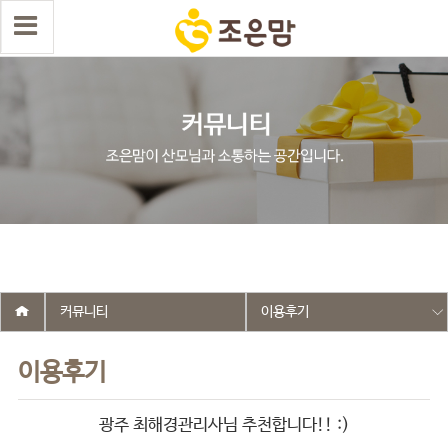
select wr_id, wr_subject from g5_write_m05_04 where wr_is_comment
= 0 and wr_datetime <= '2026-03-13 15:44:51' and wr_id <> '2697'
order by wr_datetime desc limit 1 asdasf
커뮤니티
이용후기
이용후기
광주 최해경관리사님 추천합니다!! :)