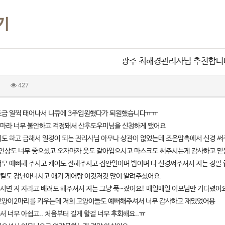
기
광주 최해경관리사님 추천합니다!
427
조금 일찍 태어나서 니큐에 3주입원했다가 퇴원했습니다ㅠㅠ
마라 너무 불안하고 걱정돼서 산후도우미님을 신청하게 됐어요
기도 하고 급해서 일정이 되는 관리사님 아무나 상관이 없었는데 조은맘측에서 신경 
첫인상도 너무 좋으셨고 오자마자 옷도 갈아입으시고 마스크도 써주시는게 감사하고 
너무 예뻐해 주시고 케어도 잘해주시고 집안일이며 밥이며 다 신경써주셔서 저는 정말 
킬도 장난아니시고 애기 케어랑 이것저것 많이 알려주셨어요.
시면 저 자라고 배려도 해주셔서 저는 그냥 푹~잤어요! 매일매일 이모님만 기다렸어
고양이2마리를 키우는데 저희 고양이들도 예뻐해주셔서 너무 감사하고 재밌었어용
 너무 아쉽고.. 처음부터 길게 할걸 너무 후회해요..ㅠ