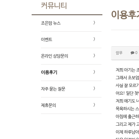
커뮤니티
이용후
조은맘 뉴스
이벤트
쌈무
0
온라인 상담문의
저희 아기는 
이용후기
그래서 초보엄
사실 잘 모르
자주 묻는 질문
어요! 일단 
저희 애기도 
제휴문의
목욕하시는 스
아침에 출근하
그리고 제가 
이제 하루남아서