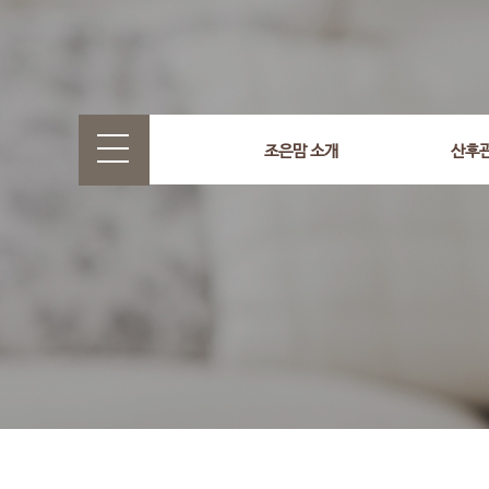
select wr_id, wr_subject from g5_write_m05_04 where wr_
조은맘 소개
산후