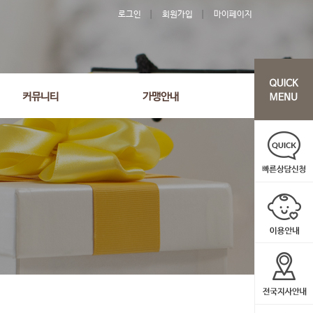
로그인
회원가입
마이페이지
'2697' order by wr_datetime desc limit 1 asdasf
커뮤니티
가맹안내