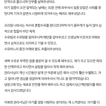
반적으로 물으시며 안부를 살펴주셨어요.
아기 접종이 오전 일찍있는 날에는 30분 전에 와주셔서 접종 당일은 샤워를 못
한다며 기저귀 갈면서 시원하게 씻겨주시는 배려도 해주셨답니다.
조리원 나와서는 직수와 혼합수유를 왔다갔다하며 아기 몸무게가 늘지 않아 심
적으로 힘들어 하던 제게
수유텀과 수유량을 알려주시며 패턴을 잡아주셨고 선생님께 이것저것 여쭤보
면서 심적으로도 의지하고 기댈 수 있었고,
수유하느라 뭉친 어깨와 팔도 주물러주셨어요.
새벽 수유로 부족한 잠을 충분히 잘 수 있도록 해주셨고, 제가 자고 있으면 최대
한 안깨우려고 하시면서 살림을 알아서 척척 해주셨어요.
관리사님이 계신 시간동안 달게 잔 덕분에 남은 육아 시간이 훨씬 수월했고, 자
고 일어나면 점심을 정갈하게 차려주셔서 끼니도 잘 챙겨먹었습니다.
냉장고에 있는 재료로 반찬을 뚝딱 해주시도 하고 집에서 당근계란말이를 해오
셔서 감사드렸답니다.
이복희 관리사님은 아기를 정말 사랑하는 분이라는 게 느껴졌어요. 아기를 다