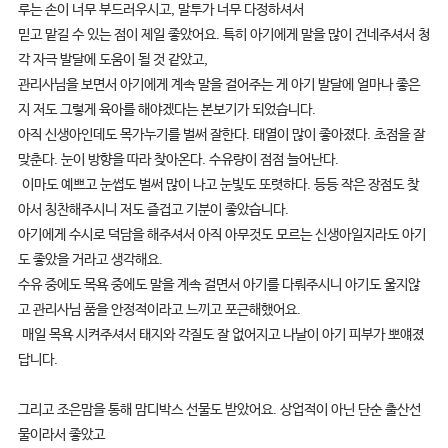
루는 손이 너무 부드러우시고, 말투가 너무 다정하셔서
믿고 맡길 수 있는 점이 제일 좋았어요. 특히 아기에게 말을 많이 건네주셔서 청
각 자극 발달에 도움이 될 것 같았고,
관리사님을 보면서 아기에게 계속 말을 걸어주는 게 아기 발달에 얼마나 좋은
지 저도 그렇게 육아를 해야겠다는 본보기가 되었습니다.
아직 신생아인데도 목가누기를 벌써 잘한다. 태열이 많이 좋아졌다. 초점을 잘
맞춘다. 눈이 방향을 따라 찾아온다. 수유량이 점점 늘어난다.
이마도 예쁘고 눈썹도 벌써 많이 나고 눈빛도 또렷하다. 등등 작은 장점도 찾
아서 칭찬해주시니 저도 즐겁고 기분이 좋았습니다.
아기에게 수시로 덕담을 해주셔서 아직 아무것도 모르는 신생아일지라도 아기
도 좋았을 거라고 생각해요.
수유 중에도 목욕 중에도 말을 계속 걸면서 아기를 다뤄주시니 아기도 울지않
고 관리사님 품을 안정적이라고 느끼고 포근해했어요.
매일 목욕 시켜주셔서 태지와 각질도 잘 없어지고 나날이 아기 피부가 뽀얘졌
답니다.
그리고 조은맘을 통해 맘디박스 선물도 받았어요. 상업적이 아닌 단순 출산선
물이라서 좋았고