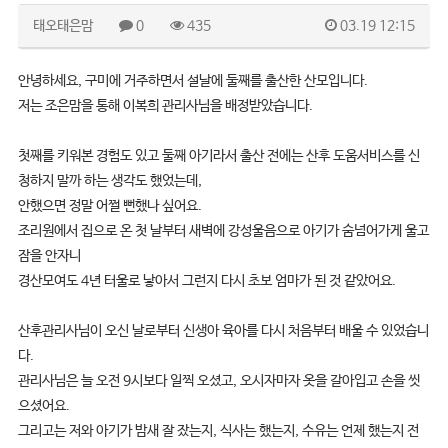
태오태은맘
0
435
03.19 12:15
안녕하세요, 구미에 거주하면서 설날에 둘째를 출산한 산모입니다.
저는 조은맘을 통해 이복희 관리사님을 배정받았습니다.
첫째를 키워본 경험도 있고 둘째 아기라서 출산 전에는 산후 도움서비스를 신
청하지 말까 하는 생각도 했었는데,
안했으면 정말 어쩔 뻔했나 싶어요.
조리원에서 집으로 온 첫 날부터 새벽에 강성울음으로 아기가 숨넘어가게 울고
잠을 안자니
경산모여도 4년 터울로 낳아서 그런지 다시 초보 엄마가 된 것 같았어요.
산후관리사님이 오신 날로부터 신생아 육아를 다시 처음부터 배울 수 있었습니
다.
관리사님은 늘 오전 9시보다 일찍 오셨고, 오시자마자 옷을 갈아입고 손을 씻
으셨어요.
그리고는 저와 아기가 밤새 잘 잤는지, 식사는 했는지, 수유는 언제 했는지 전