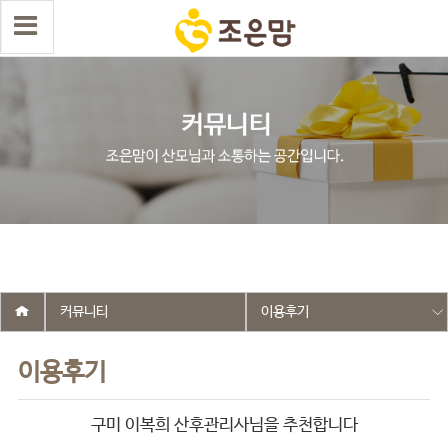
select wr_id, wr_subject from g5_write_m05_04 where wr_is_comment
= 0 and wr_datetime <= '2026-03-19 12:15:33' and wr_id <> '2699'
order by wr_datetime desc limit 1 asdasf
커뮤니티
이용후기
이용후기
구미 이복희 산후관리사님을 추천합니다