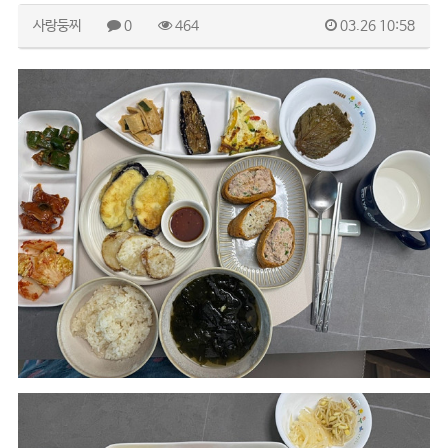
사랑둥찌
0
464
03.26 10:58