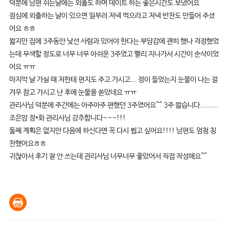
덕분에 남편 쉬는날에는 외출도 하며 데이트 하는 좋은시간도 보냈어요
점심에 외출하는 날이 있으면 일부러 저녁 먹으라고 저녁 반찬도 만들어 주셨
어요 ㅎㅎ
짧지만 집에 3주동안 낯선 사람과 있어야 한다는 부담감에 괜히 했나 걱정했었
는데 무색할 정도로 너무 너무 아쉬운 3주였고 빨리 지나가서 시간이 순삭이었
어요 ㅠㅠ
마지막 날 가실 때 저한테 편지도 주고 가시고... 정이 들었는지 눈물이 나는 걸
겨우 참고 가시고 난 후에 눈물을 쏟았네요 ㅠㅠ
관리사님 덕분에 주간에는 아주아주 편했던 3주였어요^^ 3주 짧습니다.........
조은맘 정*화 관리사님 강추합니다~~~!!!
둘째 계획은 없지만 다음에 하신다면 꼭 다시 뵙고 싶어요!!!! 남편도 엄청 칭
찬했어요ㅎㅎ
귀찮아서 후기 잘 안 쓰는데 관리사님 너무너무 좋았어서 직접 작성해요^^