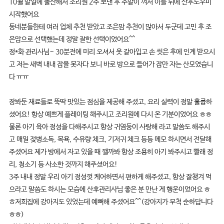
10월 말일에 출산해서 조리원 2주 보낸 후 주말이 껴서 이틀 뒤에 산후도우미
시작했어요
동네분들한테 여러 업체 추천 받았고 조은맘 추천이 많아서 두군데 고민 후 조
은맘으로 선택했는데 정말 잘한 선택이었어요^^
정*화 관리사님~ 30분전에 미리 오셔서 옷 갈아입고 손 씻은 후에 인계 받으시
고 저는 새벽 내내 잠을 못자다 보니 바로 방으로 들어가 잠만 자는 산모였습니
다 ㅠㅠ
장봐둔 재료들로 뚝딱 맛있는 점심을 제공해 주셨고, 요리 실력이 정말 훌륭하
셨어요! 항상 예쁘게 플레이팅 해주시고 조리원에 다시 온 기분이었어요 ㅎㅎ
물론 아기 육아 정성을 다해주시고 항상 귀염둥이 사랑해 라고 말씀도 해주시
고 매일 젖병소독, 목욕, 수유량 체크, 기저귀 체크 등등 메모 하시면서 전달해
주셨어요 제가 방에서 자고 있을 때 깰까봐 항상 조용히 아기 봐주시고 빨래 정
리, 청소기 등 사소한 것까지 해주셨어요!
3주 내내 정말 우리 아기 정성껏 케어하면서 편하게 해주셨고, 항상 잘챙겨 먹
으라고 말씀도 하시는 모습에 산후관리사님 좋은 분 만난 게 행운이었어요 ㅎ
ㅎ저희집에 강아지도 있었는데 예뻐해 주셨어요^^(강아지가 무척 순하답니다
ㅎㅎ)