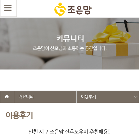
select wr_id, wr_subject from g5_write_m05_04 where wr_is_comment
= 0 and wr_datetime <= '2026-03-26 10:58:05' and wr_id <> '2701'
order by wr_datetime desc limit 1 asdasf
커뮤니티
이용후기
이용후기
인천 서구 조은맘 산후도우미 추천해용!