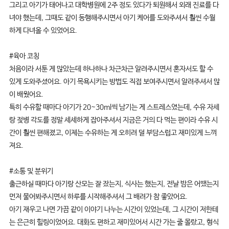
그리고 아기가 태어나고 대학병원에 2주 정도 있다가 퇴원해서 외래 진료를 다
녀야 했는데, 그때도 같이 동행해주시면서 아기 케어를 도와주셔서 훨씬 수월
하게 다녀올 수 있었어요.
#육아 코칭
처음이라 서툰 게 많았는데 하나하나 차근차근 알려주시면서 혼자서도 할 수
있게 도와주셨어요. 아기 목욕시키는 방법도 직접 보여주시면서 알려주셔서 많
이 배웠어요.
특히 수유할 때마다 아기가 20~30ml씩 남기는 게 스트레스였는데, 수유 자세
랑 젖병 각도를 정말 세세하게 잡아주셔서 지금은 거의 다 먹는 편이라 수유 시
간이 훨씬 편해졌고, 이제는 수유하는 게 오히려 덜 부담스럽고 재미있게 느껴
져요.
#소통 및 분위기
출근하실 때마다 아기랑 산모는 잘 잤는지, 식사는 했는지, 전날 밤은 어땠는지
먼저 물어봐주시면서 하루를 시작해주셔서 그 배려가 참 좋았어요.
아기 재우고 나면 가끔 같이 이야기 나누는 시간이 있었는데, 그 시간이 저한테
는 은근히 힐링이었어요. 대화도 편하고 재미있어서 시간 가는 줄 몰랐고, 형식