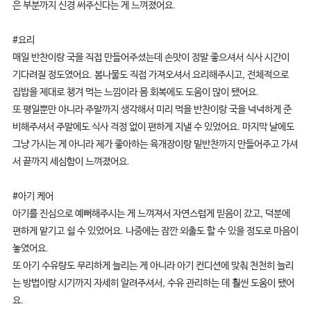
은 부분까지 신경 써주신다는 게 느껴졌어요.
#요리
매일 반찬이랑 국을 직접 만들어주셨는데 손맛이 정말 좋으셔서 식사 시간이
기다려질 정도였어요. 봄나물도 직접 가져오셔서 요리해주시고, 전체적으로
집밥을 제대로 챙겨 먹는 느낌이라 몸 회복에도 도움이 많이 됐어요.
또 평일뿐만 아니라 주말까지 생각해서 미리 먹을 반찬이랑 국을 넉넉하게 준
비해주셔서 주말에도 식사 걱정 없이 편하게 지낼 수 있었어요. 마지막 날에도
그냥 가시는 게 아니라 제가 좋아하는 육개장이랑 밑반찬까지 만들어주고 가셔
서 끝까지 세심함이 느껴졌어요.
#아기 케어
아기를 진심으로 예뻐해주시는 게 느껴져서 자연스럽게 믿음이 갔고, 덕분에
편하게 맡기고 쉴 수 있었어요. 나중에는 잠깐 외출도 할 수 있을 정도로 마음이
놓였어요.
또 아기 수유량도 무리하게 늘리는 게 아니라 아기 컨디션에 맞춰 천천히 늘리
는 방법이랑 시기까지 자세히 알려주셔서, 수유 관리하는 데 훨씬 도움이 됐어
요.