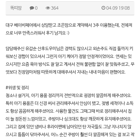
똑띠맘
0
364
04.09 19:08
대구 베이비페어에서 상담받고 조은맘으로 계약해서 3주 이용했는데, 전체적
으로 너무 만족스러워서 후기 남겨요 :)
담당해주신 유갑순 산후도우미님은 경력도 많으시고 외손주도 직접 돌까지 키
워보신 경험이 있으셔서 그런지 아기 케어가 정말 안정적이었어요. 연세는 있
으시지만 요즘 육아 방식도 잘 알고 계셔서 전혀 불편함 없이 잘 맞춰주셨고, 무
엇보다 친정엄마처럼 따뜻하게 대해주셔서 지내는 내내 마음이 편했어요.
#위생 및 정리
청소나 설거지, 아기 용품 정리까지 전반적으로 굉장히 깔끔하게 해주셨어요.
특히 아기 용품은 더 신경 써서 관리해주셔서 안심이 됐고, 젖병 세척이나 소독
도 항상 꼼꼼하게 해주셨어요. 사용한 물건도 그때그때 바로 정리해주셔서 집
이 늘 정돈된 느낌이었고, 주방이나 싱크대도 항상 깨끗하게 유지해주셨어요.
그리고 집에 있던 냄비나 후라이팬에 남아있던 탄 자국들도 그냥 지나치지 않
으시고 틈틈이 닦아주셔서, 어느 순간 주방이 훨씬 더 깔끔해져 있는 걸 보고 작