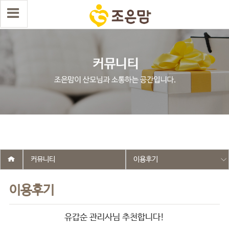
select wr_id, wr_subject from g5_write_m05_04 where wr_is_comment
= 0 and wr_datetime <= '2026-04-09 19:08:57' and wr_id <> '2713'
order by wr_datetime desc limit 1 asdasf
커뮤니티
이용후기
이용후기
유갑순 관리사님 추천합니다!