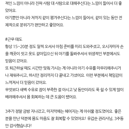
적인 느낌이 아니라 진짜 사람 대 사람으로 대해주신다는 느낌이 들어서 더 좋
았어요.
아기뿐만 아니라 저까지 같이 챙겨주신다는 느낌이 들어서, 같이 있는 동안 전
체적으로 분위기가 편안하고 좋았어요.
#근무 태도
항상 15~20분 정도 일찍 오셔서 아침 준비를 미리 도와주셨고, 오시자마자 손
을 깨끗이 씻고 옷도 갈아입으신 뒤 아기를 돌봐주셔서 위생적인 부분에서도
믿음이 갔어요.
또 퇴근하실 때도 시간만 맞춰 가시는 게 아니라 아기 수유를 마무리해주시거
나 재워주시고, 하시던 정리까지 다 끝내고 가셨어요. 이런 부분에서 책임감이
느껴져서 더 믿음이 갔어요.
무엇보다 새벽 수유로 잠이 부족한 걸 아시고 낮 동안이라도 푹 쉴 수 있게 많이
배려해주셔서 몸 회복하는 데 큰 도움이 됐어요.
3주가 정말 금방 지나갔고, 마지막에는 헤어지는 게 아쉬울 정도였어요. 좋은
분을 만난 덕분에 몸도 마음도 잘 회복할 수 있었어요! 유갑순 관리사님, 3주동
안 감사했습니다!