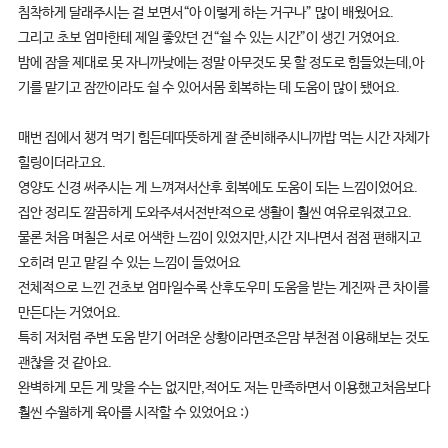
침착하게 달래주시는 걸 보면서“아 이렇게 하는 거구나” 많이 배웠어요.
그리고 초보 엄마한테 제일 좋았던 건“쉴 수 있는 시간”이 생긴 거였어요.
밤에 잠을 제대로 못 자니까낮에는 정말 아무것도 못 할 정도로 힘들었는데,아
기를 맡기고 잠깐이라도 쉴 수 있어서몸 회복하는 데 도움이 많이 됐어요.
매번 집에서 챙겨 먹기 힘든데따뜻하게 잘 준비해주시니까밥 먹는 시간 자체가
힐링이더라고요.
영양도 신경 써주시는 게 느껴져서산후 회복에도 도움이 되는 느낌이었어요.
집안 정리도 깔끔하게 도와주셔서전반적으로 생활이 훨씬 여유로워졌고요.
물론 처음 며칠은 서로 어색한 느낌이 있었지만,시간 지나면서 점점 편해지고
오히려 믿고 맡길 수 있는 느낌이 들었어요
전체적으로 느낀 건초보 엄마일수록 산후도우미 도움을 받는 게진짜 큰 차이를
만든다는 거였어요.
특히 저처럼 주변 도움 받기 어려운 상황이라면조은맘 부천점 이용해보는 것도
괜찮을 것 같아요.
완벽하게 모든 게 맞을 수는 없지만,적어도 저는 만족하면서 이용했고처음보다
훨씬 수월하게 육아를 시작할 수 있었어요 :)