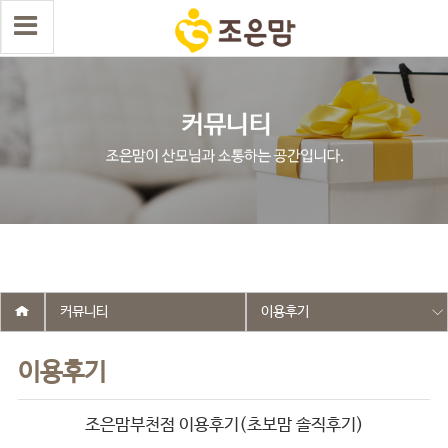
select wr_id, wr_subject from g5_write_m05_04 where wr_is_comment
= 0 and wr_datetime <= '2026-04-23 17:45:22' and wr_id <> '2724'
order by wr_datetime desc limit 1 asdasf
커뮤니티
이용후기
이용후기
조은맘부천점 이용후기(초보맘 솔직후기)