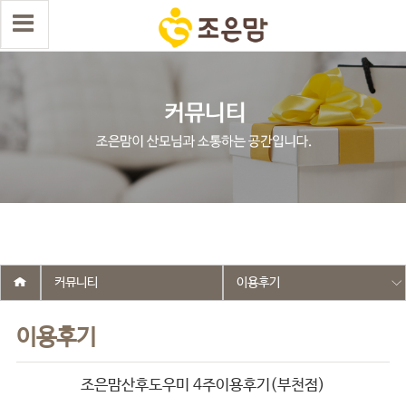
select wr_id, wr_subject from g5_write_m05_04 where wr_is_comment
= 0 and wr_datetime <= '2026-04-28 17:09:21' and wr_id <> '2727'
order by wr_datetime desc limit 1 asdasf
커뮤니티
이용후기
이용후기
조은맘산후도우미 4주이용후기(부천점)