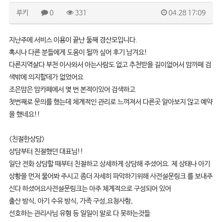
루키
0
331
04.28 17:09
지난주에 서비스 이용이 끝난 둘째 경산모입니다.
혹시나 다른 분들에게 도움이 될까 싶어 후기 남겨요!
다른지역살다 부천 이사와서 아는사람도 없고 추천받을 길이없어서 맘까페 검
색밖에 의지할데가 없었어요
조은맘은 맘카페에서 몇 번 본적이있어 검색하고
첫번째로 문의를 했는데 체계적인 관리로 느껴져서 다른곳 알아보지 않고 예약
을 했네요!!
<친절한상담>
상담부터 친절했던 대표님!!
일단 전화 상담할 때부터 친절하고 상세하게 상담해 주셨어요. 제 상태나 아기
상황을 먼저 물어봐 주시고 좀더 자세히 파악하기위해 사전설문링크 를 보내주
신다 하셨어요사전설문링크는 아주 체계적으로 구성되어 있어
출산 방식, 아기 수유 방식, 가족 구성,요청사항,
선호하는 관리사님 유형 등 일일이 말로 다 못하는것들