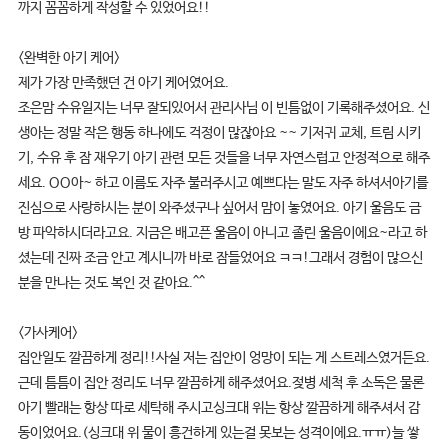
까지 꼼꼼하게 작성할 수 있었어요!!
<완벽한 아기 케어>
제가 가장 만족했던 건 아기 케어였어요.
조은맘 수유일지는 너무 잘되있어서 관리사님 이 빈틈없이 기록해주셨어요. 신
생아는 정말 작은 행동 하나에도 걱정이 많잖아요 ~~ 기저귀 교체, 트림 시키
기, 수유 후 잠 재우기 아기 관련 모든 것들을 너무 자연스럽고 안정적으로 해주
세요. OO아~ 하고 이름도 자주 불러주시고 예쁘다는 말도 자주 하셔서아기를
진심으로 사랑하시는 분이 와주셨구나 싶어서 맘이 놓였어요. 아기 울음도 금
방 파악하시더라고요. 지금은 배고픈 울음이 아니고 졸린 울음이에요~라고 하
셨는데 진짜 조금 안고 계시니까 바로 잠들었어요 ㅋㅋ!그래서 경험이 많으신
분을 만나는 것도 복인 것 같아요.^^
<가사케어>
집안일도 깔끔하게 정리!!사실 저는 집안이 엉망이 되는 게 스트레스였거든요.
근데 틈틈이 집안 정리도 너무 깔끔하게 해주셨어요.젖병 세척 후 소독은 물론
아기 빨래는 항상 따로 세탁해 주시고싱크대 위는 항상 깔끔하게 해주셔서 감
동이었어요.(싱크대 위 물이 흥건하게 있는걸 못보는 성격이에요.ㅠㅠ)늘 쌓