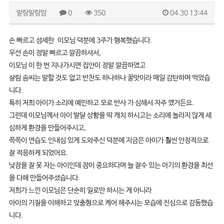
말랑말랑맘
0
350
04.30 13:44
손 빠르고 섬세한 이모님 덕분에 3주가 행복했습니다.
우선 손이 정말 빠르고 깔끔하셔서,
이모님 이 한 번 지나가시면 집안이 정말 깔끔하였고
살림 솜씨는 말할 것도 없고 반찬도 하나하나 꿀맛이라 매일 감탄하며 먹었습
니다.
특히 저희 아이가 소리에 예민하고 모로 반사 가 심해서 자주 깼거든요.
그런데 이모님께서 아이 발달 상황을 딱 캐치 하시고는 소리에 놀라지 않게 세
심하게 환경을 만들어주시고,
쪽쪽이 연습도 인내심 있게 도와주신 덕분에 지금은 아이가 훨씬 안정적으로
잘 적응하게 되었어요.
낮잠을 잘 못 자는 아이인데 잠이 중요하다며 늘 잘수 있는 아기의 환경을 최선
을 다해 만들어주셨습니다.
저희가 느낀 이모님은 단순히 일로만 하시는 게 아니라
아이의 기질을 이해하고 맞춤형으로 케어 해주시는 모습에 진심으로 감동했습
니다.