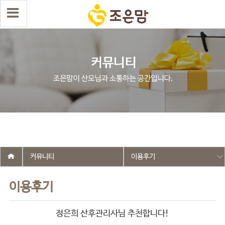
select wr_id, wr_subject from g5_write_m05_04 where wr_is_comment
= 0 and wr_datetime <= '2026-04-30 13:44:44' and wr_id <> '2729'
order by wr_datetime desc limit 1 asdasf
커뮤니티
이용후기
이용후기
정은희 산후관리사님 추천합니다!