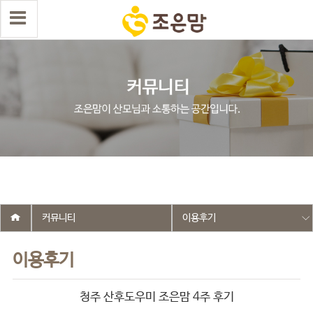
select wr_id, wr_subject from g5_write_m05_04 where wr_is_comment
= 0 and wr_datetime <= '2026-05-03 23:59:47' and wr_id <> '2732'
order by wr_datetime desc limit 1 asdasf
커뮤니티
이용후기
이용후기
청주 산후도우미 조은맘 4주 후기