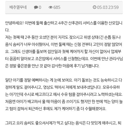
배추열무네
0
685
05.03 23:59
안녕하세요! 이번에 둘째 출산하고 4주간 산후관리 서비스를 이용한 산모입니
다.
저는 첫째 때 2주 동안 오셨던 분이 지각도 잦으시고 위생 상태(긴 손톱 등)나
음식 솜씨가 너무 아쉬웠어서, 이번 둘째 때는 신청 전부터 고민이 정말 많았어
요. 그래도 신생아를 돌보며 집안일과 첫째 케어까지 할 자신이 없어서 업체부
터 꼼꼼히 알아보고 조은맘에서 서비스를 신청했는데요. 이번에 만난 관리사님
은 정말 좋은분을 만난 것 같아 감사한 마음에 후기 남겨봅니다.
일단 아기를 정말 예뻐하시는 게 눈에 보여요. 아기 돌보는 것도 능숙하시고 다
정하게 말도 걸어주시고, 영상도 찍어서 저에게 보내주셨답니다. 모유수유하
는 아기인데 수시로 배고프다고 해서 수유 텀을 잡아주시려고 노력하셨는데요.
처음엔 아이가 배고파서 울 때 마음이 좀 쓰이기도 했지만 한 번에 먹는 양이 늘
고 텀이 잡혀서 퇴근하신 후에도 제가 케어하기 좀 더 수월해졌어요.
그리고 요리 솜씨도 좋으셔서제가 먹고 싶다는 음식은 다 맛있게 해주시고, 퇴