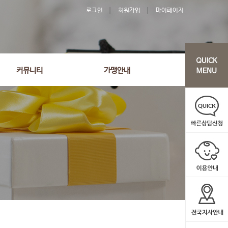
로그인
회원가입
마이페이지
'285' order by wr_datetime desc limit 1 asdasf
커뮤니티
가맹안내