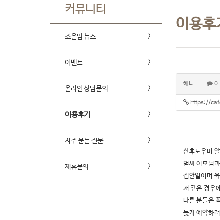
커뮤니티
이용후
조은맘 뉴스
이벤트
혜니
0
온라인 상담문의
https://c
이용후기
자주 묻는 질문
산후도우미 알
벌써 이모님과
제휴문의
집안일이며 육
저 같은 경우
다른 분들은 
늦게 예약하려