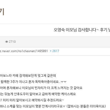
기
오영숙 이모님 감사합니다~ 후기 
2710
afe.naver.com/no1cheonan/1495891
+ 2617
아보느라 카페 검색해보던게 엊그제 같은데
 함께한 3주가 지나고 혼자 독박육아중이네요..ㅜㅜ
아며 혼자해보니 이모님의 빈자리가 더 크게 느껴지는 것 같아요
에는 뒤늦게 산후도우미 알아보고 급하게 예약한 케이스에요
꼭! 미리 미리 알아보시고 예약하시길 추천드려요~
하니 스케줄 맞는 이모님이 몇분 안계시더라구요ㅜ (잘하시는 분들은 더더욱이요)