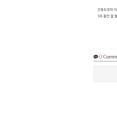
산후도우미 이
3주 동안 잘
0
Comm