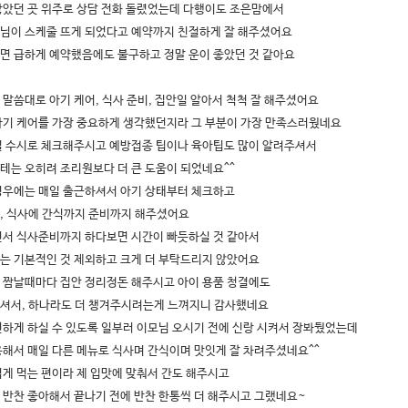
찮았던 곳 위주로 상담 전화 돌렸었는데 다행이도 조은맘에서
님이 스케줄 뜨게 되었다고 예약까지 친절하게 잘 해주셨어요
면 급하게 예약했음에도 불구하고 정말 운이 좋았던 것 같아요
 말씀대로 아기 케어, 식사 준비, 집안일 알아서 척척 잘 해주셨어요
아기 케어를 가장 중요하게 생각했던지라 그 부분이 가장 만족스러웠네요
일 수시로 체크해주시고 예방접종 팁이나 육아팁도 많이 알려주셔서
테는 오히려 조리원보다 더 큰 도움이 되었네요^^
경우에는 매일 출근하셔서 아기 상태부터 체크하고
, 식사에 간식까지 준비까지 해주셨어요
면서 식사준비까지 하다보면 시간이 빠듯하실 것 같아서
는 기본적인 것 제외하고 크게 더 부탁드리지 않았어요
 짬날때마다 집안 정리정돈 해주시고 아이 용품 청결에도
셔서, 하나라도 더 챙겨주시려는게 느껴지니 감사했네요
편하게 하실 수 있도록 일부러 이모님 오시기 전에 신랑 시켜서 장봐뒀었는데
용해서 매일 다른 메뉴로 식사며 간식이며 맛잇게 잘 차려주셨네요^^
겁게 먹는 편이라 제 입맛에 맞춰서 간도 해주시고
 반찬 좋아해서 끝나기 전에 반찬 한통씩 더 해주시고 그랬네요~