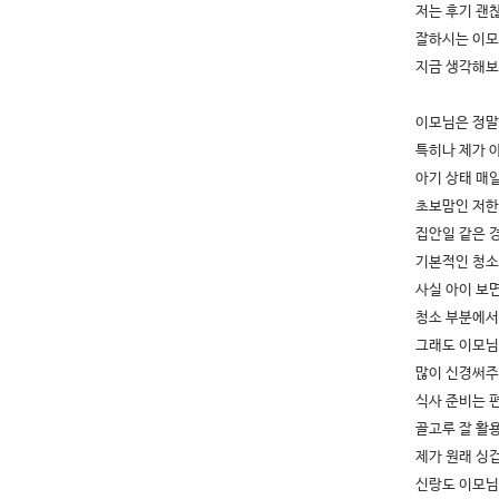
저는 후기 괜
잘하시는 이모
지금 생각해보
이모님은 정말
특히나 제가 
아기 상태 매
초보맘인 저한
집안일 같은 
기본적인 청소
사실 아이 보
청소 부분에서
그래도 이모님
많이 신경써주
식사 준비는 
골고루 잘 활
제가 원래 싱
신랑도 이모님