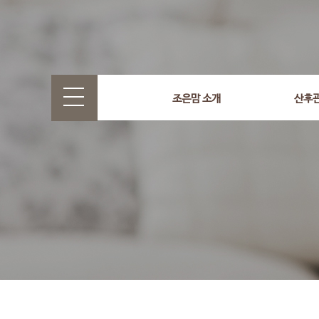
select wr_id, wr_subject from g5_write_m05_04 where wr_
조은맘 소개
산후