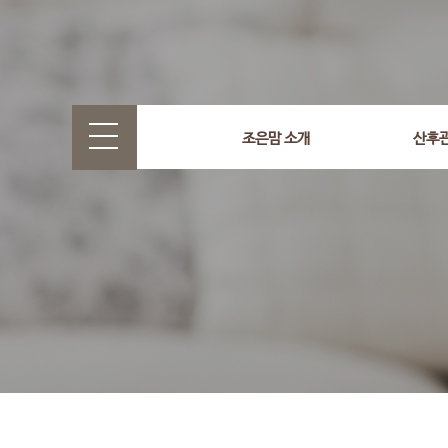
select wr_id, wr_subject from g5_write_m05_04 where wr_
조은맘 소개
산후