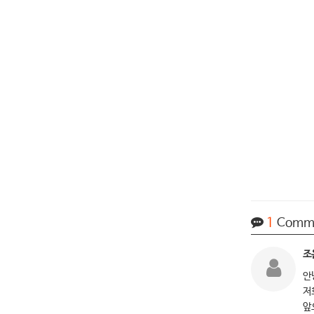
1
Comm
조
안
저
앞