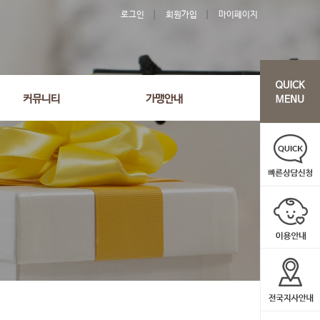
로그인
회원가입
마이페이지
'30' order by wr_datetime desc limit 1 asdasf
커뮤니티
가맹안내