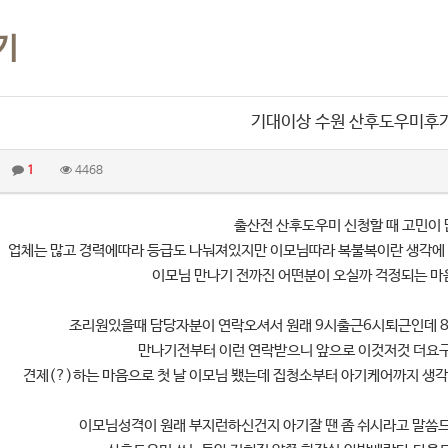
기
기대이상 수원 산후도우미후
1
4468
출산전 산후도우미 신청할 때 고민이 
업체는 많고 경력에따라 등급도 나눠져있지만 이모님따라 복불복이란 생각에 
이모님 만나기 전까진 어떤분이 오실까 걱정되는 
조리원있을때 담당자분이 연락오셔서 원래 9시출근6시퇴근인데 
만나기전부터 이런 연락받으니 앞으로 이것저것 더요
견제(?)하는 마음으로 첫 날 이모님 뵀는데 집청소부터 아기케어까지 
이모님성격이 원래 부지런하신건지 아기잘 땐 좀 쉬시라고 말씀