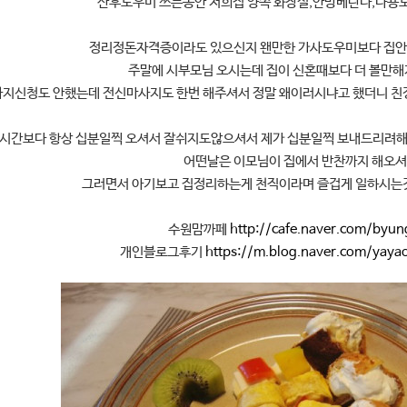
산후도우미 쓰는동안 저희집 양쪽 화장실,안방베란다,다용
정리정돈자격증이라도 있으신지 왠만한 가사도우미보다 집안
주말에 시부모님 오시는데 집이 신혼때보다 더 볼만해
지신청도 안했는데 전신마사지도 한번 해주셔서 정말 왜이러시냐고 했더니 친
속시간보다 항상 십분일찍 오셔서 잘쉬지도않으셔서 제가 십분일찍 보내드리려해
어떤날은 이모님이 집에서 반찬까지 해오셔서
그러면서 아기보고 집정리하는게 천직이라며 즐겁게 일하시는것
수원맘까페
http://cafe.naver.com/byu
개인블로그후기
https://m.blog.naver.com/ya