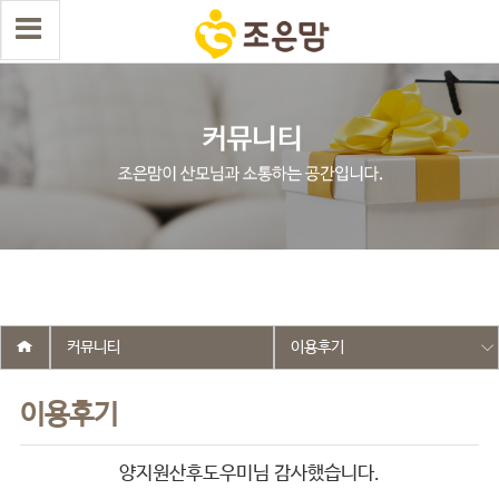
select wr_id, wr_subject from g5_write_m05_04 where wr_is_comment
= 0 and wr_datetime <= '2019-01-03 19:30:52' and wr_id <> '310' order
by wr_datetime desc limit 1 asdasf
커뮤니티
이용후기
이용후기
양지원산후도우미님 감사했습니다.