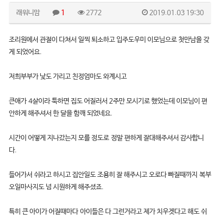
래워니맘
1
2772
2019.01.03 19:30
조리원에서 관절이 다쳐서 일찍 퇴소하고 입주도우미 이모님으로 첫만남을 갖
게 되었어요.
저희부부가 낯도 가리고 친정엄마도 와계시고
큰애가 4살이라 툭하면 집도 어질러서 2주만 모시기로 했었는데 이모님이 편
안하게 해주셔서 한 달을 함깨 되었네요.
시간이 어떻게 지나갔는지 모를 정도로 정말 편하게 잘대해주셔서 감사합니
다.
들어가서 쉬라고 하시고 집안일도 조용히 잘 해주시고 오로다 빠질때까지 복부
오일마사지도 넘 시원하게 해주셨죠.
특히 큰 아이가 어질때마다 아이들은 다 그런거라고 제가 치우겟다고 해도 쉬