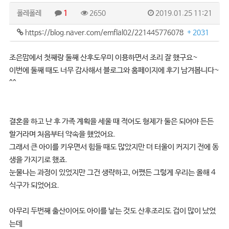
폴레폴레
1
2650
2019.01.25 11:21
https://blog.naver.com/emflal02/221445776078
+ 2031
조은맘에서 첫째랑 둘째 산후도우미 이용하면서 조리 잘 했구요~
이번에 둘째 때도 너무 감사해서 블로그와 홈페이지에 후기 남겨봅니다~
^^
결혼을 하고 난 후 가족 계획을 세울 때 적어도 형제가 둘은 되어야 든든
할거라며 처음부터 약속을 했었어요.
그래서 큰 아이를 키우면서 힘들 때도 많았지만 더 터울이 커지기 전에 동
생을 가지기로 했죠.
눈물나는 과정이 있었지만 그건 생략하고, 어쨌든 그렇게 우리는 올해 4
식구가 되었어요.
아무리 두번째 출산이어도 아이를 낳는 것도 산후조리도 겁이 많이 났었
는데