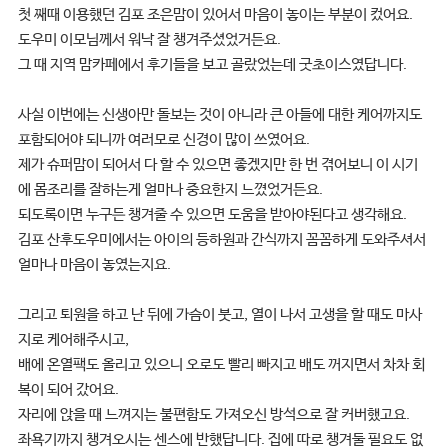
첫 째때 이용했던 김포 조은맘이 있어서 마음이 놓이는 부분이 컸어요.
도우미 이모님께서 워낙 잘 챙겨주셨었거든요.
그 때 지역 맘카페에서 후기들을 보고 골랐었는데 굿초이스였답니다.
사실 이번에는 신생아만 돌보는 것이 아니라 큰 아들에 대한 케어까지도
포함되어야 되니까
여러모로 신경이 많이 쓰였어요.
제가 슈퍼맘이 되어서 다 할 수 있으면 좋겠지만 한 번 겪어보니 이 시기
에 몸조리를 잘하는게 얼마나 중요한지 느꼈었거든요.
되도록이면 누구든 챙겨줄 수 있으면 도움을 받아야된다고 생각해요.
김포 산후도우미에서는 아이의 등하원과 간식까지 꼼꼼하게 도와주셔서
얼마나 마음이 놓였는지요.
그리고 퇴원을 하고 난 뒤에 가슴이 붓고, 열이 나서 고생을 할 때도 마사
지로 케어해주시고,
배에 온열팩도 올리고 있으니 오로도 빨리 빠지고 배도 꺼지면서 차차 회
복이 되어 갔어요.
자리에 앉을 때 느껴지는 불편함도 가져오신 방석으로 잘 커버했고요.
좌욕기까지 챙겨오시는 센스에 반했답니다. 집에 따로 챙겨둘 필요도 없