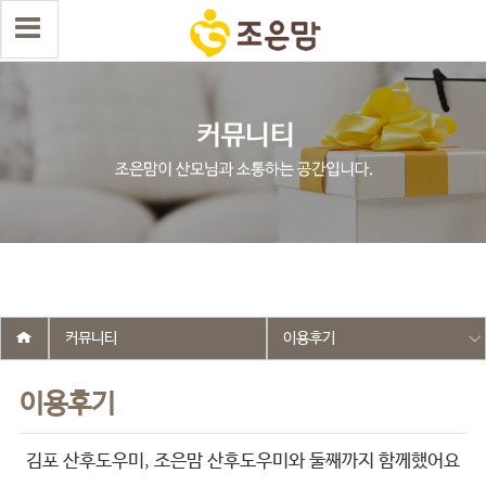
select wr_id, wr_subject from g5_write_m05_04 where wr_is_comment
= 0 and wr_datetime <= '2019-01-25 11:21:21' and wr_id <> '316' order
by wr_datetime desc limit 1 asdasf
커뮤니티
이용후기
이용후기
김포 산후도우미, 조은맘 산후도우미와 둘째까지 함께했어요