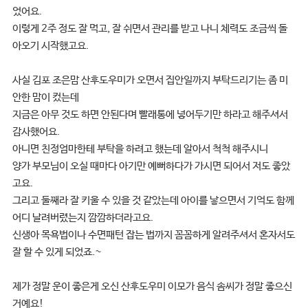
었어요.
이렇게 2주 정도 잘 먹고, 잘 쉬면서 관리를 받고 나니 체력도 조금씩 돌
아오기 시작했고요.
사실 김포 조은맘 산후도우미가 오면서 집안일까지 부탁드리기는 좀 미
안한 맘이 컸는데
지금은 아무 것도 하면 안된다며 빨래통에 넣어두기만 하라고 해주셔서
감사했어요.
아니면 친정엄마한테 부탁을 하려고 했는데 알아서 척척 해주시니
양가 부모님이 오실 때마다 아기만 예뻐하다가 가시면 되어서 저도 좋았
고요.
그리고 둘째라 잘 키울 수 있을 것 같았는데 아이를 낳으면서 기억도 함께
어디 날려버렸는지 깜깜하더라고요.
신생아 목욕법이나 수면패턴 잡는 법까지 꼼꼼하게 알려주셔서 혼자서도
잘 할 수 있게 되었죠.~
제가 정말 운이 좋은게 오신 산후도우미 이모가 음식 솜씨가 정말 좋으신
거예요!