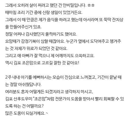
그래서 오히려 살이 찌려고 했던 건 안비밀입니다. ㅎㅎ
때마침 조리 기간 중에 신랑 생일이 있었거든요.
그래서 이 때 만큼은 제가 음식을 하려고 했는데 아서라며 또 뚝딱 잔치상
을 만들어주신거 있죠.
정말 어찌나 감사했던지 울컥하기도 했어요.
요맘때가 감정기복이 심할 때잖아요. 누군가 옆에서 도닥여주고 챙겨주
는 것 자체가 위로가 되었던 것 같아요.
그리고 애 아빠가 잘 먹으니 제 어깨까지도 으쓱하고요.
역시 김포 조은맘으로 고르길 잘한 것 같아요!
2주 내내 아기를 예뻐하시는 모습이 진심으로 느껴졌고, 기간이 끝날 때
는 정말 아쉬웠답니다.
여러분도 혼자 어떻게든 되겠지라고 생각하지 마시고,
김포 산후도우미 "조은맘"처럼 전문가의 도움을 받아서 빨리 회복할 수 있
도록 하는 건 어떨까요?
많은 도움이 되실거예요.~