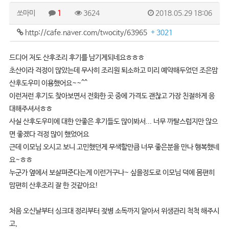
쏘마미
1
3624
2018.05.29 18:06
http://cafe.naver.com/twocity/63965
+ 3021
드디어 저도 산후조리 후기를 남기게되네요ㅎㅎㅎ
초산이라 걱정이 많았는데 무사히 조리원 퇴소하고 미리 예약해두었던 조은맘
산후도우미 이용했어요~~^^
이런저런 후기도 찾아보면서 전화한 곳 중에 가격도 괜찮고 가장 친절하게 응
대해주셔서ㅎㅎ
사실 산후도우미에 대한 안좋은 후기들도 많이봐서... 너무 까탈스럽지만 않으
면 좋겠다 걱정 많이 했었어요
근데 이모님 오시고 보니 고민했던게 무색할만큼 너무 좋은분을 만나 행복했네
요~ㅎㅎ
누군가 옆에서 보살펴준다는게 이런거구나~ 싶을정도로 이모님 덕에 몸편히
맘편히 산후조리 잘 한 것같아요!
처음 오신날부터 싱크대 정리부터 젖병 소독까지 알아서 위생관리 척척 해주시
고,