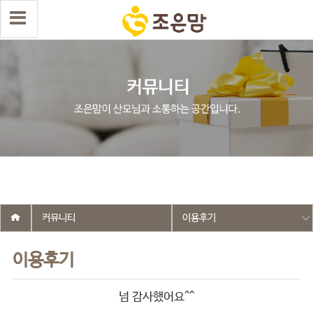
select wr_id, wr_subject from g5_write_m05_04 where wr_is_comment
= 0 and wr_datetime <= '2018-05-29 18:06:34' and wr_id <> '78' order
by wr_datetime desc limit 1 asdasf
커뮤니티
이용후기
이용후기
넘 감사했어요^^