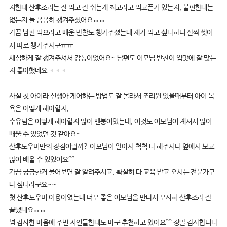
저한테 산후조리는 잘 먹고 잘 쉬는게 최고라고 먹고픈거 있는지, 불편한대는
없는지 늘 꼼꼼히 챙겨주셨어요ㅎㅎ
가끔 남편 먹으라고 매운 반찬도 챙겨주셨는데 제가 먹고 싶다하니 살짝 씻어
서 따로 챙겨주시구ㅠㅠ
세심하게 잘 챙겨주셔서 감동이었어요~ 남편도 이모님 반찬이 입맛에 잘 맞는
지 좋아했네요ㅋㅋㅋ
사실 첫 아이라 신생아 케어하는 방법도 잘 몰라서 조리원 있을때부터 아이 목
욕은 어떻게 해야할지,
수유텀은 어떻게 해야할지 많이 멘붕이었는데, 이것도 이모님이 계셔서 많이
배울 수 있었던 것 같아요~
산후도우미만의 장점이랄까? 이모님이 알아서 척척 다 해주시니 옆에서 보고
많이 배울 수 있었어요^^
가끔 궁금한거 물어보면 잘 알려주시고, 확실히 다 교육 받고 오시는 전문가구
나 싶더라구요~~
첫 산후도우미 이용이였는데 너무 좋은 이모님을 만나서 무사히 산후조리 잘
끝냈네요ㅎㅎ
넘 감사한 마음에 주변 지인들한테도 마구 추천하고 있어요^^ 정말 감사합니다