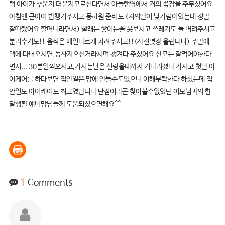
럼 아이가 추운지 더운지모르신다면서 아들램옆에서 거의 쪽잠을 주무셨어요.
아침엔 큰아이 밥챙겨주시고 등하원 준비도 (저의딸이 낮가림이있는데 정말
잘따랐어요 할머니라면서) 빨래는 쌓이는꼴 못보시고 쓰레기도 늘 버려주시고
분리수거도!! 음식은 매일다르게 차려주시고!!(사진몇장 올립니다) 주말에
댁에 다녀오시면,농사지으신거라시며 챙겨다 주셨어요 산모는 잘먹어야한다
면서... 30분일찍오시고,가시는날은 신랑올때까지 기다리셨다 가시고 첫날 아
이케어를 하다보면 집안일은 맘에 안들수도있으니 이해부탁한다 하셨는데 집
안일도 아이케어도 최고였답니다 단점이라곤 찾아볼수없었던 이모님과의 한
달생활 예비맘님들께 도움되셨으면해요^^
1
Comments