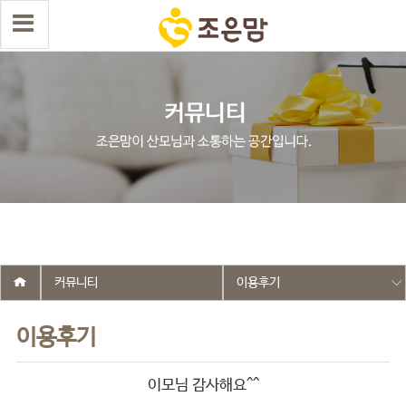
select wr_id, wr_subject from g5_write_m05_04 where wr_is_comment
= 0 and wr_datetime <= '2018-06-05 00:00:00' and wr_id <> '86' order
by wr_datetime desc limit 1 asdasf
커뮤니티
이용후기
이용후기
이모님 감사해요^^