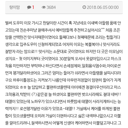
랑이맘
1
3684
2018.06.05 00:00
벌써 도우미 이모 가시고 한달이란 시간이 훅 지났네요 이섀벽 아들램 품에 안
고있는데 친손주마냥 잘해주셔서 예비맘들께 추천하고싶어서요^^ 처음 조은
맘을 선택한건 맛사지때문이였어요 둘째다보니 첫째때문에 조리는 힘들거다
생각으로 입주도우미 신청하게되었죠 어차피 이모는 복불복이니 맛사지라도
잘받자 라는 맘으로!! 맛사지는 소문대로 굿이였어요 하지만 더 굿은 이모님이
셨지요~ 첫 이미지부터 굿이였어요 30분일찍 오셔서 옷갈아입으시고 마스크
착용 미안하지만 부탁하나 하신다면서 손세정제와,일회용식염수와,아이로션
먼져 챙겨달라하셨어요 그러곤 엄마는 들어가 쉬라면서 아들램을 살피시더라
구요 하루이틀정도는 지켜보기 나름인데 아무런걱정없이 맘편히 들어가 자게
되었어요 ㅎㅎ 늘 답답하고 불편하셨을텐데 아이에겐 청결이우선이라고 마스
크착용과,턱받이 (?)같은걸 늘 하셨어요 불편하면 벗으시라해도 절대 네버!!
태열이 있었는데 노하우가 있으시다면서 하룻밤새 태열이 사라지게하시는 능
력까지!! 로션챙겨달란 이유가 있었죠~태열!! 거실에서 케어를 하게된 불편
함이 있으셨을텐데 오히려 거실이 더편하시다고 싫은 내색하나없으시고 이불
을 깔아드리려니,질색하시면서 어떻게 신생아 케어하면서 이불덮고자냐고 그