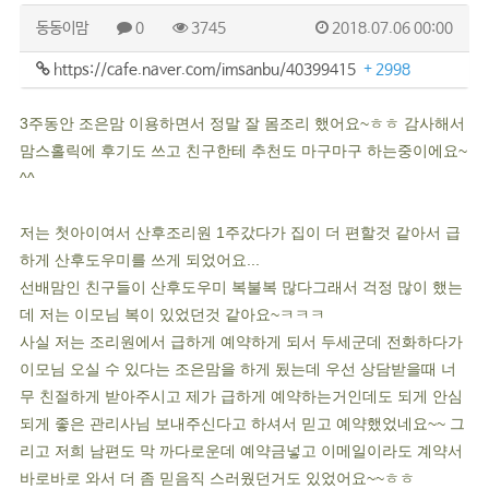
동동이맘
0
3745
2018.07.06 00:00
https://cafe.naver.com/imsanbu/40399415
+ 2998
3주동안 조은맘 이용하면서 정말 잘 몸조리 했어요~ㅎㅎ 감사해서
맘스홀릭에 후기도 쓰고 친구한테 추천도 마구마구 하는중이에요~
^^
저는 첫아이여서 산후조리원 1주갔다가 집이 더 편할것 같아서 급
하게 산후도우미를 쓰게 되었어요...
선배맘인 친구들이 산후도우미 복불복 많다그래서 걱정 많이 했는
데 저는 이모님 복이 있었던것 같아요~ㅋㅋㅋ
사실 저는 조리원에서 급하게 예약하게 되서 두세군데 전화하다가
이모님 오실 수 있다는 조은맘을 하게 됬는데 우선 상담받을때 너
무 친절하게 받아주시고 제가 급하게 예약하는거인데도 되게 안심
되게 좋은 관리사님 보내주신다고 하셔서 믿고 예약했었네요~~ 그
리고 저희 남편도 막 까다로운데 예약금넣고 이메일이라도 계약서
바로바로 와서 더 좀 믿음직 스러웠던거도 있었어요~~ㅎㅎ