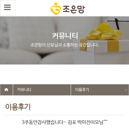
select wr_id, wr_subject from g5_write_m05_04 where wr_is_comment
= 0 and wr_datetime <= '2018-07-06 00:00:00' and wr_id <> '89' order
by wr_datetime desc limit 1 asdasf
커뮤니티
이용후기
이용후기
3주동안감사했습니다~ 김포 박미진이모님^^