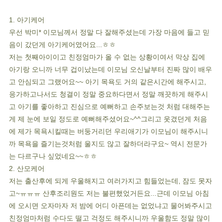
1. 아기케어
우선 박미* 이모님께서 정말 다 잘해주셨는데 가장 마음에 들고 믿
음이 갔던게 아기케어였어요...ㅎㅎ
저는 첫째아이이고 친정엄마가 올 수 없는 상황이여서 막상 집에
아기랑 오니까 너무 겁이났는데 이모님 오신날부터 진짜 많이 배우
고 안심되고 그랬어요~~ 아기 목욕도 거의 같은시간에 해주시고,
응가하고나서도 청결이 정말 중요하다면서 정말 깨끗하게 해주시
고 아기를 좋아하고 진심으로 예뻐하고 손주보는것 처럼 대해주는
게 제 눈에 보일 정도로 예뻐해주셨어요~^^그리고 웃겼던게 처음
에 제가 목욕시킬때는 버둥거리던 우리애기가 이모님이 해주시니
까 목욕을 즐기는것처럼 울지도 않고 잘하더라구요~ 역시 전문가
는 다르구나 싶었네요~~ㅎㅎ
2. 산모케어
저는 출산후에 되게 우울해지고 여러가지고 힘들었는데, 잠도 못자
고~ㅠㅠㅠ 산후조리원도 저는 불편했었거든요...근데 이모님 아침
에 오시면 오자마자 저 밤에 어디 아픈데는 없었냐고 물어봐주시고
친정엄마처럼 수다도 떨고 걱정도 해주시니까 우울함도 정말 많이