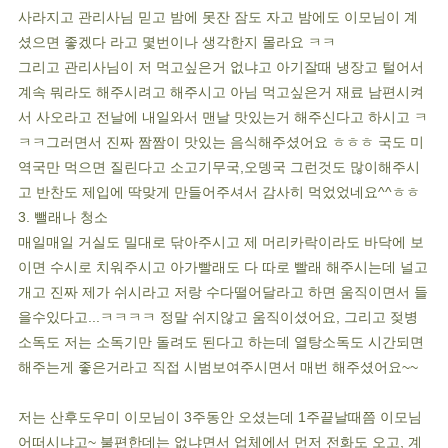
사라지고 관리사님 믿고 밤에 못잔 잠도 자고 밤에도 이모님이 계
셨으면 좋겠다 라고 몇번이나 생각한지 몰라요 ㅋㅋ
그리고 관리사님이 저 먹고싶은거 없냐고 아기잘때 냉장고 털어서
계속 뭐라도 해주시려고 해주시고 아님 먹고싶은거 재료 남편시켜
서 사오라고 전날에 내일와서 맨날 맛있는거 해주신다고 하시고 ㅋ
ㅋㅋ그러면서 진짜 짬짬이 맛있는 음식해주셨어요 ㅎㅎㅎ 국도 미
역국만 먹으면 질린다고 소고기무국,오뎅국 그런것도 많이해주시
고 반찬도 제입에 딱맞게 만들어주셔서 감사히 먹었었네요^^ㅎㅎ
3. 뺄래나 청소
매일매일 거실도 밀대로 닦아주시고 제 머리카락이라도 바닥에 보
이면 수시로 치워주시고 아가빨래도 다 따로 빨래 해주시는데 널고
개고 진짜 제가 쉬시라고 저랑 수다떨어달라고 하면 움직이면서 들
을수있다고...ㅋㅋㅋㅋ 정말 쉬지않고 움직이셨어요, 그리고 젖병
소독도 저는 소독기만 돌려도 된다고 하는데 열탕소독도 시간되면
해주는게 좋은거라고 직접 시범보여주시면서 매번 해주셨어요~~
저는 산후도우미 이모님이 3주동안 오셨는데 1주끝날때쯤 이모님
어떠시냐고~ 불편한데는 없냐면서 업체에서 먼저 전화도 오고, 계