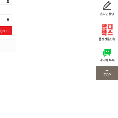
ign In