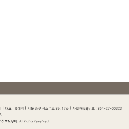
|
|
|
|
미
대표 : 윤예지
서울 중구 서소문로 89, 17층
사업자등록번호 : 864-27-00323
지
산후도우미. All rights reserved.