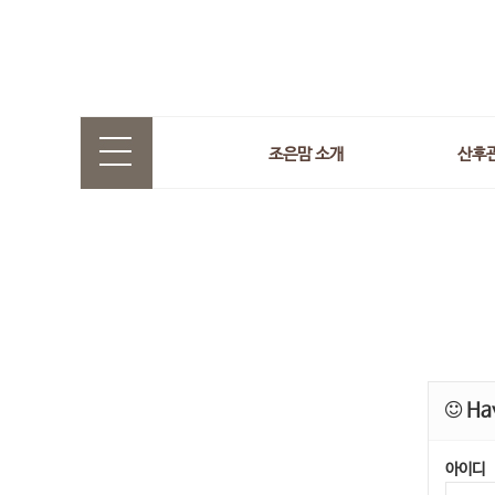
조은맘 소개
산후
Hav
아이디