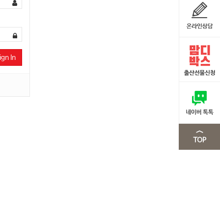
ign In