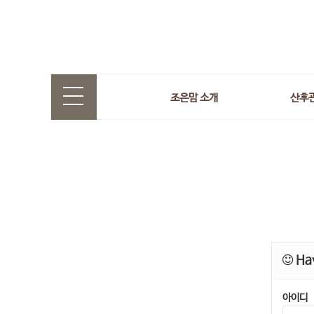
조은맘 소개
산후
Hav
아이디