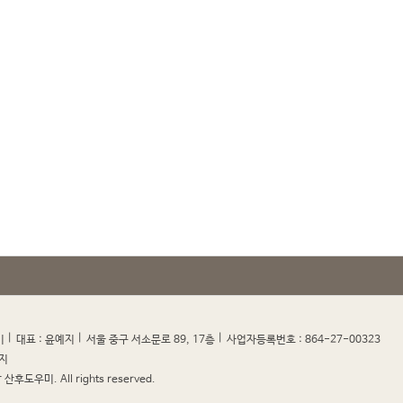
|
|
|
|
미
대표 : 윤예지
서울 중구 서소문로 89, 17층
사업자등록번호 : 864-27-00323
지
산후도우미. All rights reserved.