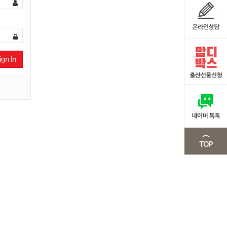
ign In