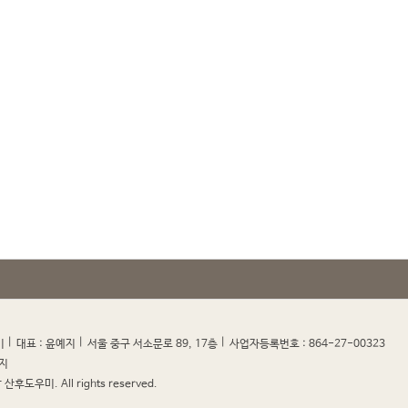
|
|
|
|
미
대표 : 윤예지
서울 중구 서소문로 89, 17층
사업자등록번호 : 864-27-00323
지
산후도우미. All rights reserved.