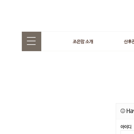
조은맘 소개
산후
Hav
아이디