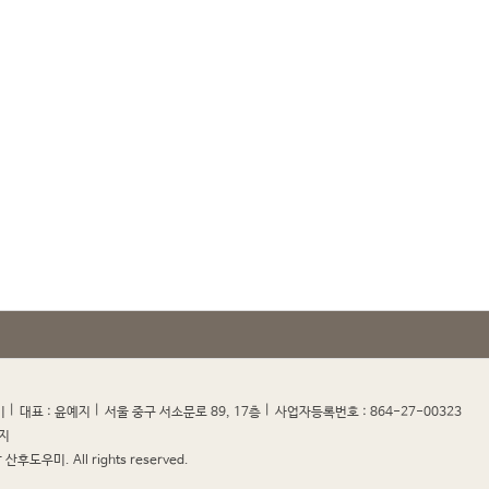
|
|
|
|
미
대표 : 윤예지
서울 중구 서소문로 89, 17층
사업자등록번호 : 864-27-00323
지
산후도우미. All rights reserved.