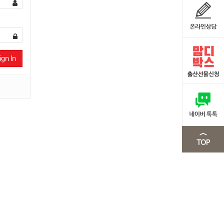
ign In