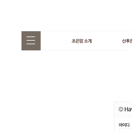
조은맘 소개
산후
Hav
아이디