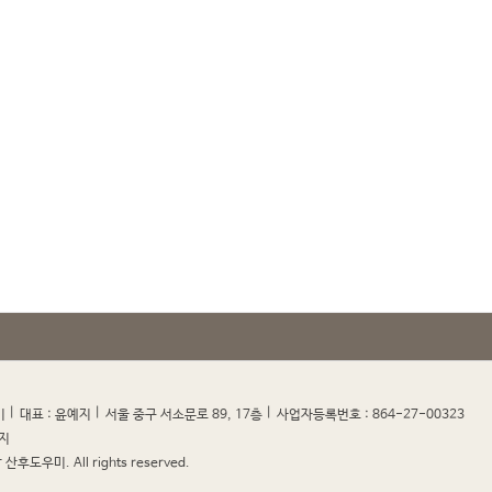
|
|
|
|
미
대표 : 윤예지
서울 중구 서소문로 89, 17층
사업자등록번호 : 864-27-00323
지
산후도우미. All rights reserved.