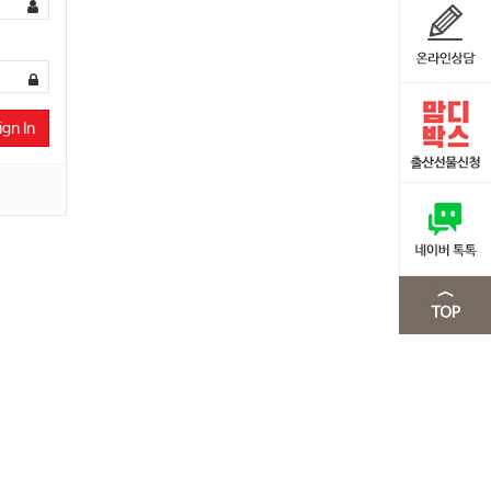
ign In