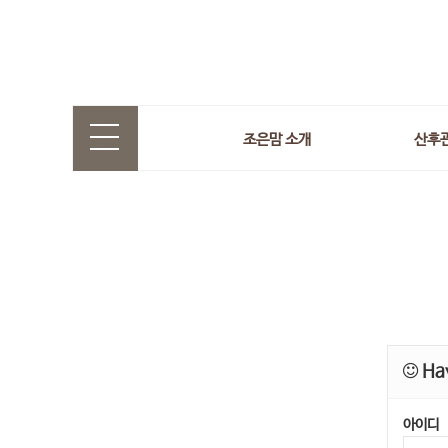
조은맘 소개
산후
Hav
아이디