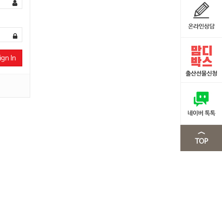
ign In