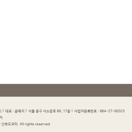
|
|
|
|
미
대표 : 윤예지
서울 중구 서소문로 89, 17층
사업자등록번호 : 864-27-00323
지
산후도우미. All rights reserved.