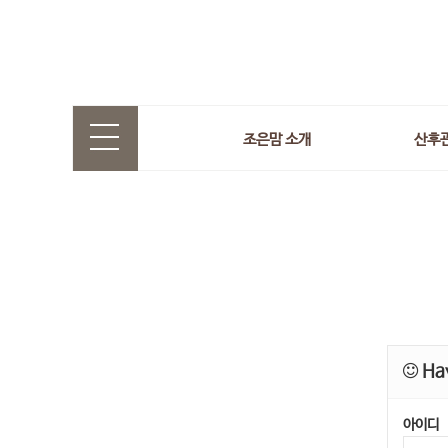
조은맘 소개
산후
Hav
아이디