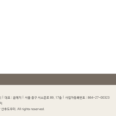
|
|
|
|
미
대표 : 윤예지
서울 중구 서소문로 89, 17층
사업자등록번호 : 864-27-00323
지
산후도우미. All rights reserved.