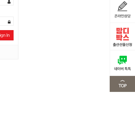
ign In