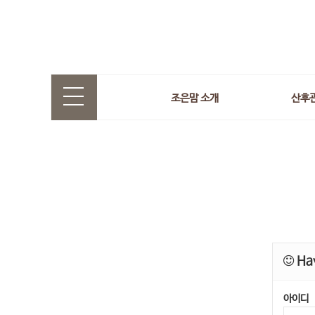
조은맘 소개
산후
Hav
아이디